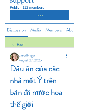
Public
·
112 members
Join
Discussion
Media
Members
About
Back
JaredPage
August 27, 2025
Dấu ấn của các 
nhà mốt Ý trên 
bản đồ nước hoa 
thế giới