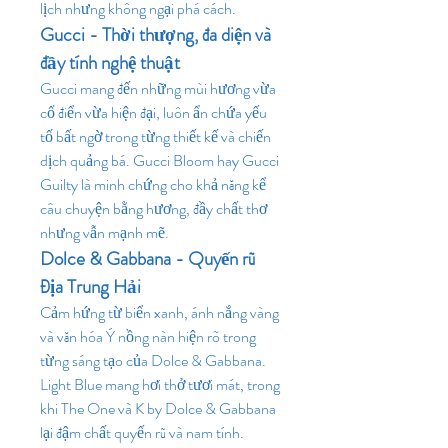
lịch nhưng không ngại phá cách.
Gucci - Thời thượng, đa diện và 
đầy tính nghệ thuật
Gucci mang đến những mùi hương vừa 
cổ điển vừa hiện đại, luôn ẩn chứa yếu 
tố bất ngờ trong từng thiết kế và chiến 
dịch quảng bá. Gucci Bloom hay Gucci 
Guilty là minh chứng cho khả năng kể 
câu chuyện bằng hương, đầy chất thơ 
nhưng vẫn mạnh mẽ.
Dolce & Gabbana - Quyến rũ 
Địa Trung Hải
Cảm hứng từ biển xanh, ánh nắng vàng 
và văn hóa Ý nồng nàn hiện rõ trong 
từng sáng tạo của Dolce & Gabbana. 
Light Blue mang hơi thở tươi mát, trong 
khi The One và K by Dolce & Gabbana 
lại đậm chất quyến rũ và nam tính.