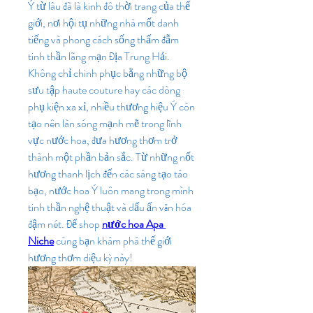
Ý từ lâu đã là kinh đô thời trang của thế 
giới, nơi hội tụ những nhà mốt danh 
tiếng và phong cách sống thấm đẫm 
tinh thần lãng mạn Địa Trung Hải. 
Không chỉ chinh phục bằng những bộ 
sưu tập haute couture hay các dòng 
phụ kiện xa xỉ, nhiều thương hiệu Ý còn 
tạo nên làn sóng mạnh mẽ trong lĩnh 
vực nước hoa, đưa hương thơm trở 
thành một phần bản sắc. Từ những nốt 
hương thanh lịch đến các sáng tạo táo 
bạo, nước hoa Ý luôn mang trong mình 
tinh thần nghệ thuật và dấu ấn văn hóa 
đậm nét. Để shop
nước hoa Apa 
Niche
cùng bạn khám phá thế giới 
hương thơm diệu kỳ này!