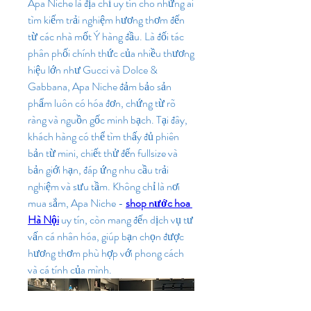
Apa Niche là địa chỉ uy tín cho những ai 
tìm kiếm trải nghiệm hương thơm đến 
từ các nhà mốt Ý hàng đầu. Là đối tác 
phân phối chính thức của nhiều thương 
hiệu lớn như Gucci và Dolce & 
Gabbana, Apa Niche đảm bảo sản 
phẩm luôn có hóa đơn, chứng từ rõ 
ràng và nguồn gốc minh bạch. Tại đây, 
khách hàng có thể tìm thấy đủ phiên 
bản từ mini, chiết thử đến fullsize và 
bản giới hạn, đáp ứng nhu cầu trải 
nghiệm và sưu tầm. Không chỉ là nơi 
mua sắm, Apa Niche - 
shop nước hoa 
Hà Nội
 uy tín, còn mang đến dịch vụ tư 
vấn cá nhân hóa, giúp bạn chọn được 
hương thơm phù hợp với phong cách 
và cá tính của mình.