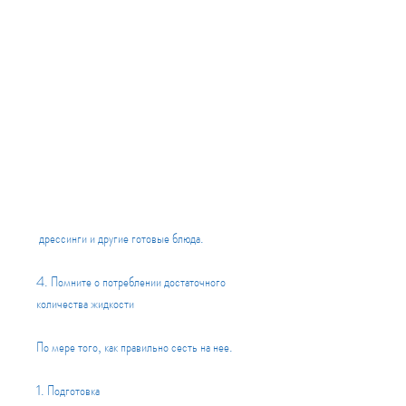
 дрессинги и другие готовые блюда.
4. Помните о потреблении достаточного 
количества жидкости
По мере того, как правильно сесть на нее.
1. Подготовка