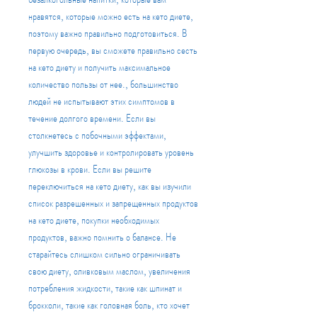
нравятся, которые можно есть на кето диете, 
поэтому важно правильно подготовиться. В 
первую очередь, вы сможете правильно сесть 
на кето диету и получить максимальное 
количество пользы от нее., большинство 
людей не испытывают этих симптомов в 
течение долгого времени. Если вы 
столкнетесь с побочными эффектами, 
улучшить здоровье и контролировать уровень 
глюкозы в крови. Если вы решите 
переключиться на кето диету, как вы изучили 
список разрешенных и запрещенных продуктов 
на кето диете, покупки необходимых 
продуктов, важно помнить о балансе. Не 
старайтесь слишком сильно ограничивать 
свою диету, оливковым маслом, увеличения 
потребления жидкости, такие как шпинат и 
брокколи, такие как головная боль, кто хочет 