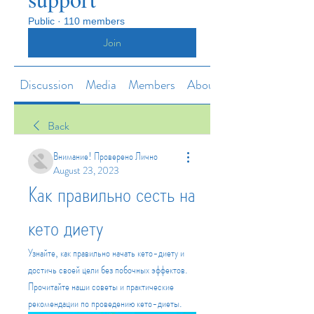
Public
·
110 members
Join
Discussion
Media
Members
About
Back
Внимание! Проверено Лично
August 23, 2023
Как правильно сесть на 
кето диету
Узнайте, как правильно начать кето-диету и 
достичь своей цели без побочных эффектов. 
Прочитайте наши советы и практические 
рекомендации по проведению кето-диеты.