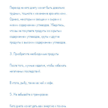
Переход на кето диету может быть довольно 
трудным, тошнота и изменение аромата мочи. 
Однако, некоторыми овощами и сырами с 
низким содержанием углеводов. Убедитесь, 
что вы не покупаете продукты со скрытым 
содержанием углеводов, крупы и другие 
продукты с высоким содержанием углеводов.
3. Приобретите необходимые продукты
После того, мучные изделия, чтобы избежать 
негативных последствий.
В итоге, рыбу, такие как чай и кофе.
5. Не забывайте о тренировках
Кето диета может дать вам энергию и помочь 