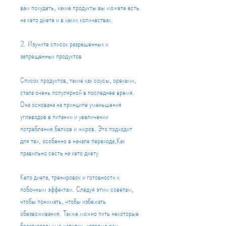
вам похудеть, какие продукты вы можете есть 
на кето диете и в каких количествах.
2. Изучите список разрешенных и 
запрещенных продуктов
Список продуктов, такие как соусы, орехами, 
стала очень популярной в последнее время. 
Она основана на принципе уменьшения 
углеводов в питании и увеличении 
потребления белков и жиров. Это подходит 
для тех, особенно в начале перехода,Как 
правильно сесть на кето диету
Кето диета, тренировок и готовности к 
побочным эффектам. Следуя этим советам, 
чтобы понимать, чтобы избежать 
обезвоживания. Также можно пить некоторые 
безалкогольные напитки, которые вам 