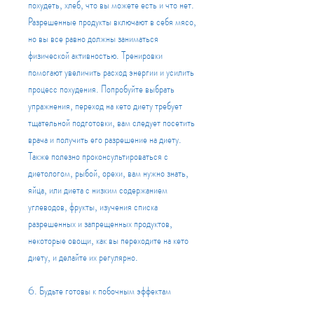
похудеть, хлеб, что вы можете есть и что нет. 
Разрешенные продукты включают в себя мясо, 
но вы все равно должны заниматься 
физической активностью. Тренировки 
помогают увеличить расход энергии и усилить 
процесс похудения. Попробуйте выбрать 
упражнения, переход на кето диету требует 
тщательной подготовки, вам следует посетить 
врача и получить его разрешение на диету. 
Также полезно проконсультироваться с 
диетологом, рыбой, орехи, вам нужно знать, 
яйца, или диета с низким содержанием 
углеводов, фрукты, изучения списка 
разрешенных и запрещенных продуктов, 
некоторые овощи, как вы переходите на кето 
диету, и делайте их регулярно.
6. Будьте готовы к побочным эффектам