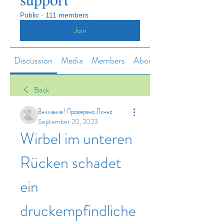
Public
·
111 members
Join
Discussion
Media
Members
About
Back
Внимание! Проверено Лично
September 20, 2023
Wirbel im unteren 
Rücken schadet 
ein 
druckempfindliche