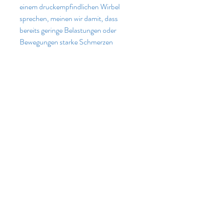
einem druckempfindlichen Wirbel 
sprechen, meinen wir damit, dass 
bereits geringe Belastungen oder 
Bewegungen starke Schmerzen 
verursachen können. Häufig entstehen 
diese druckempfindl 
0
0
Write a comment...
About
Welcome to the group! You can
connect with other members, ge
...
Read more
Members
kajal116
Follow