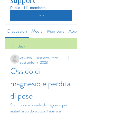
Public
·
111 members
Join
Discussion
Media
Members
About
Back
Внимание! Проверено Лично
September 7, 2023
Ossido di 
magnesio e perdita 
di peso
Scopri come l'ossido di magnesio può 
aiutarti a perdere peso. Imparerai i 