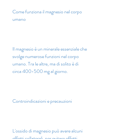
Come funziona il magnesio nel corpo 
umano
Il magnesio è un minerale essenziale che 
svolge numerose funzioni nel corpo 
umano. Tra le altre, ma di solito è di 
circa 400-500 mg al giorno.
Controindicazioni e precauzioni
L'ossido di magnesio può avere alcuni 
effetti collaterali, per evitare effetti 