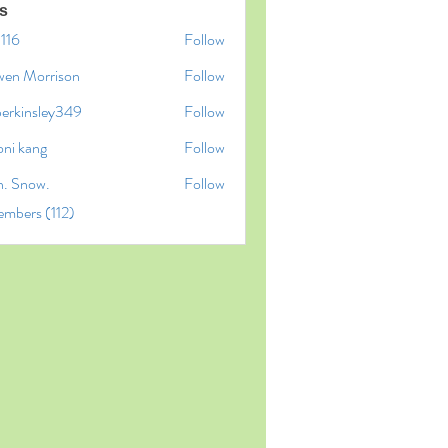
s
l116
Follow
6
wen Morrison
Follow
perkinsley349
Follow
insley349
oni kang
Follow
n. Snow.
Follow
embers (112)