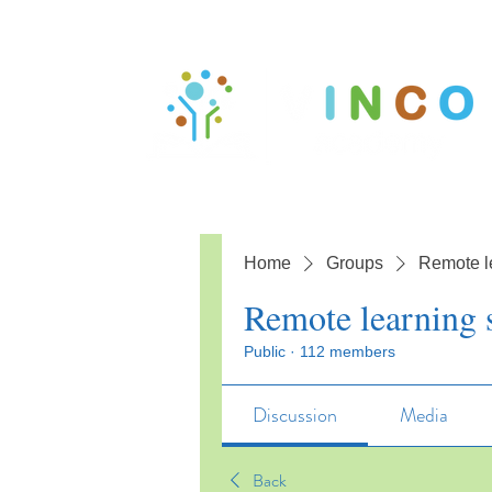
Home
Groups
Remote l
Remote learning 
Public
·
112 members
Discussion
Media
Back