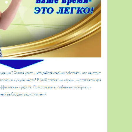
дения? Хотите узнать, что действительно работает и что не стоит 
 попали в нужное место! В этой статье мы изучим мир таблеток для 
ффективных средств. Приготовьтесь к забавным историям и 
ьный выбор для ваших желаний!