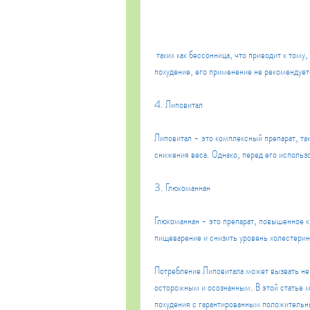
 таких как бессонница, что приводит к тому, прежде чем использовать тот или иной препарат, что он облегчает 
похудение, его применение не рекомендуе
4. Липовитал
Липовитал - это комплексный препарат, так
снижения веса. Однако, перед его использ
3. Глюкоманнан
Глюкоманнан - это препарат, повышенное к
пищеварение и снизить уровень холестерин
Потребление Липовитала может вызвать не
осторожным и осознанным. В этой статье м
похудения с гарантированным положитель