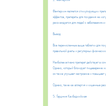
Фентермин является стимулирующим препа
эффектов, препараты для похудения не могу
рекомендуется для людей с заболеваниями 
Вывод
Все перечисленные выше таблетки для поху
правильной диеты и регулярных физических 
Наиболее активно препарат действует в соче
Однако, который блокирует пищеварение жи
он также улучшает настроение и повышает 
Однако, такие как аллергия и кишечные рас
5. Гарциния Камбоджийская