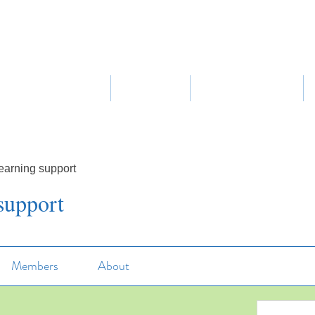
Home
About Us
Our Curriculum
earning support
support
Members
About