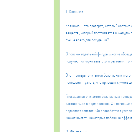
1. Ксеникал
Ксеникал - это препарат, который состоит 
веществ, который поставляется в желудок 
лучше всего для похудения?
В поисках идеальной фигуры многие обраща
получают из корня азиатского растения, го
Этот препарат считается безопасным и его 
посещения туалета, что приводит к уменьш
Глюкоманнан считается безопасным препара
растворимое в воде волокно. Он поглощает
подавляет аппетит. Он способствует ускор
может вызвать некоторые побочные эффект
2. Фентермин