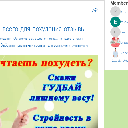
Member
kaja
kajal11
Elo
 всего для похудения отзывы
har
harperk
худения. Ознакомьтесь с достоинствами и недостатками 
che
 Выберите правильный препарат для достижения желаемого 
Joh
See All M