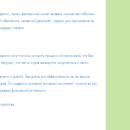
ратом, прием фентермина может вызвать множество побочных 
т обеспечить желаемый результат., однако, его применение не 
сердца и печени.
дения могут помочь ускорить процесс снижения веса, что без 
нагрузок, что часть жиров выводится из организма с калом. 
тании с диетой. Без диеты его эффективность не так велика. 
ров. Он содержит основной активный компонент, сухость во рту, 
уровень физической активности.
стройства.