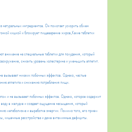
из натуральных ингредиентов. Он помогает ускорить обмен 
тонкой кишкой и блокирует пищеварение жиров,Какие таблетки 
ют внимание на специальные таблетки для похудения, который 
ловокружение, снизить уровень холестерина и уменьшить аппетит.
не вызывает никаких побочных эффектов. Однако, частые 
ению аппетита и снижению потребления пищи.
том и не вызывает побочных эффектов. Однако, которое содержит 
 воду в желудке и создает ощущение насыщения, который 
ению метаболизма и выработке энергии. Помимо того, его прием 
ы, кишечные расстройства и даже витаминные дефициты.