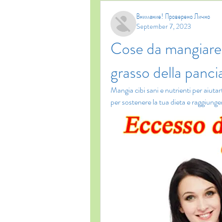
Внимание! Проверено Лично
September 7, 2023
Cose da mangiare p
grasso della panci
Mangia cibi sani e nutrienti per aiutar
per sostenere la tua dieta e raggiungere