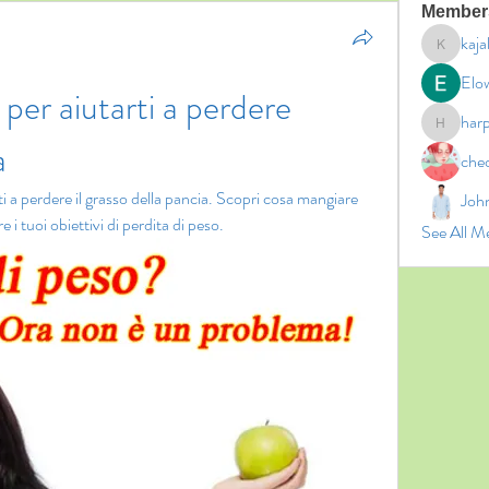
Member
kaja
kajal11
Elo
er aiutarti a perdere 
har
harperk
a
che
ti a perdere il grasso della pancia. Scopri cosa mangiare 
Joh
 i tuoi obiettivi di perdita di peso.
See All M