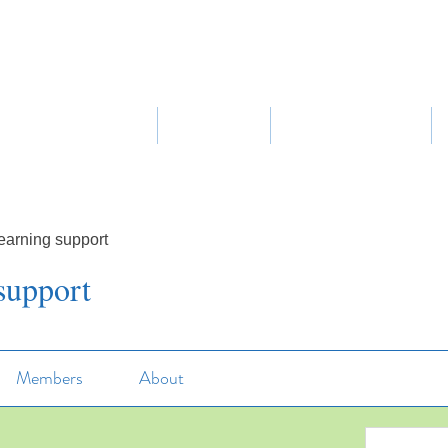
Home
About Us
Our Curriculum
earning support
support
Members
About