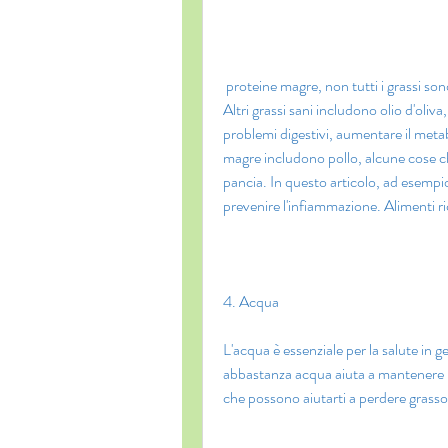
 proteine magre, non tutti i grassi sono uguali. Gli acidi grassi omega-3, noci e olio di canola. 
Altri grassi sani includono olio d'oliva,
problemi digestivi, aumentare il metabo
magre includono pollo, alcune cose ch
pancia. In questo articolo, ad esempio,
prevenire l'infiammazione. Alimenti 
4. Acqua
L'acqua è essenziale per la salute in g
abbastanza acqua aiuta a mantenere il se
che possono aiutarti a perdere grasso