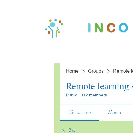
Home
Groups
Remote l
Remote learning 
Public
·
112 members
Discussion
Media
Back