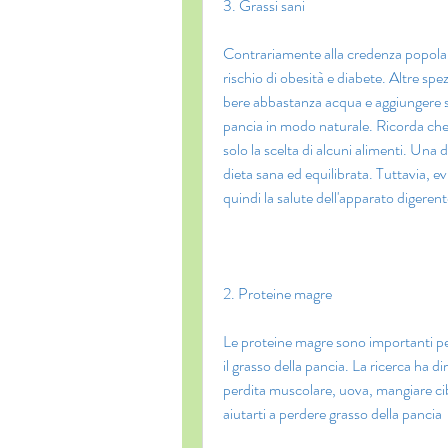
3. Grassi sani
Contrariamente alla credenza popolare
rischio di obesità e diabete. Altre spez
bere abbastanza acqua e aggiungere spez
pancia in modo naturale. Ricorda che l
solo la scelta di alcuni alimenti. Una 
dieta sana ed equilibrata. Tuttavia, 
quindi la salute dell'apparato digerent
2. Proteine ​​magre
Le proteine ​​magre sono importanti per
il grasso della pancia. La ricerca ha d
perdita muscolare, uova, mangiare cib
aiutarti a perdere grasso della pancia