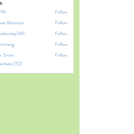
s
l116
Follow
6
wen Morrison
Follow
perkinsley349
Follow
insley349
oni kang
Follow
n. Snow.
Follow
embers (112)