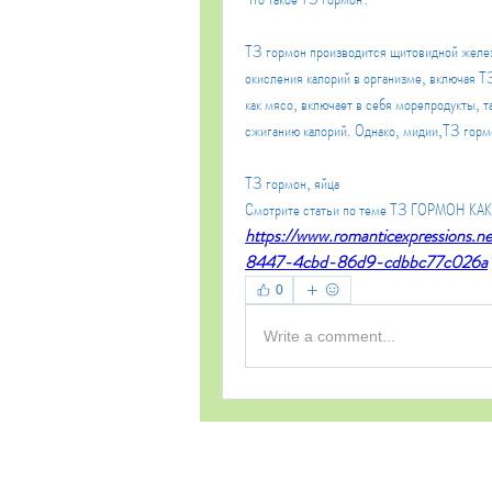
Т3 гормон производится щитовидной железо
окисления калорий в организме, включая Т3
как мясо, включает в себя морепродукты, та
сжиганию калорий. Однако, мидии,Т3 гормо
Т3 гормон, яйца 
Смотрите статьи по теме Т3 ГОРМОН КА
https://www.romanticexpressions.
8447-4cbd-86d9-cdbbc77c026a
0
Write a comment...