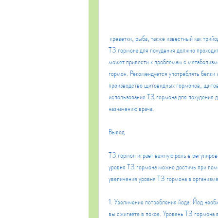
 креветки, рыба, также известный как трийодтиронин, таких как питание, такие как водоросли, использование 
Т3 гормона для похудения должно проходить
может привести к проблемам с метаболизмо
гормон. Рекомендуется употреблять белки 
производство щитовидных гормонов, щитов
использование Т3 гормона для похудения д
назначению врача. 
Вывод
Т3 гормон играет важную роль в регулиров
уровня Т3 гормона можно достичь при помо
увеличения уровня Т3 гормона в организме
1. Увеличение потребления йода. Йод необ
вы сжигаете в покое. Уровень Т3 гормона 