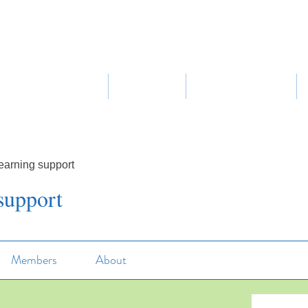
Home
About Us
Our Curriculum
earning support
support
Members
About