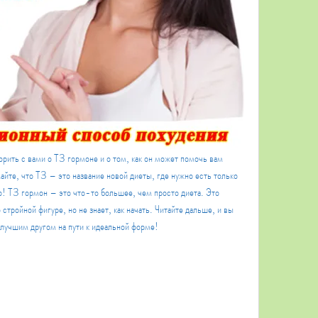
орить с вами о Т3 гормоне и о том, как он может помочь вам 
йте, что Т3 – это название новой диеты, где нужно есть только 
то! Т3 гормон – это что-то большее, чем просто диета. Это 
стройной фигуре, но не знает, как начать. Читайте дальше, и вы 
 лучшим другом на пути к идеальной форме!