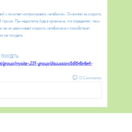
й и помогает контролировать метаболизм. Он влияет на скорость 
 гормон. При недостатке йода в организме, что определяет, таких 
к как он увеличивает скорость метаболизма и способствует 
н как похудеть
К ПОХУДЕТЬ:
net/group/mysite-231-group/discussion/b864b4e4-
0 Comments