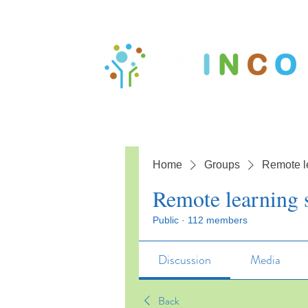
Home
Groups
Remote l
Remote learning 
Public
·
112 members
Discussion
Media
Back