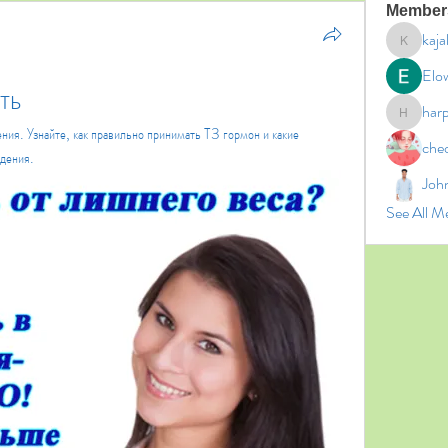
Member
kaja
kajal11
Elo
ть
har
harperk
ия. Узнайте, как правильно принимать Т3 гормон и какие 
che
удения.
Joh
See All M