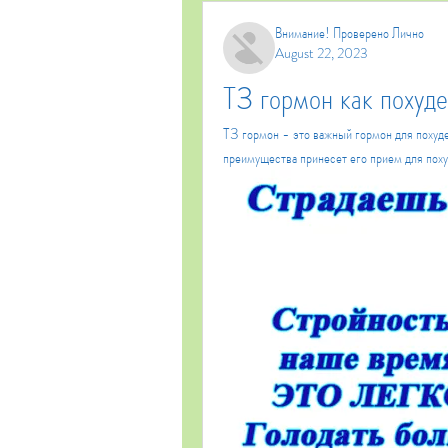
Внимание! Проверено Лично
August 22, 2023
Т3 гормон как похуде
Т3 гормон - это важный гормон для похуден
преимущества принесет его прием для пох