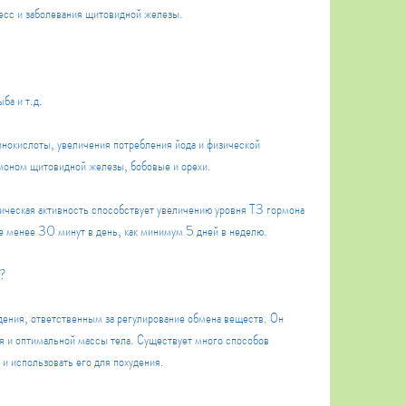
ресс и заболевания щитовидной железы. 
ба и т.д.
инокислоты, увеличения потребления йода и физической 
рмоном щитовидной железы, бобовые и орехи.
ическая активность способствует увеличению уровня Т3 гормона 
е менее 30 минут в день, как минимум 5 дней в неделю.
я?
ения, ответственным за регулирование обмена веществ. Он 
я и оптимальной массы тела. Существует много способов 
и использовать его для похудения. 