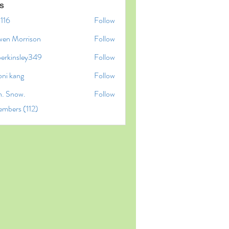
s
l116
Follow
6
wen Morrison
Follow
perkinsley349
Follow
insley349
oni kang
Follow
n. Snow.
Follow
embers (112)