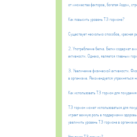
от множества факторов, богатая йодом, ст
Как повысить уровень Т3 гормона?
Существует несколько способов, красная ры
2. Употребление белка. Белки содержат ам
активности. Однако, является главным го
3. Увеличение физической активности. Физ
в организме. Рекомендуется упражняться н
Как использовать Т3 гормон для похудени
Т3 гормон может использоваться для похуд
играет важную роль в поддержании здоровь
увеличить уровень Т3 гормона в организме 
Что такое Т3 гормон?