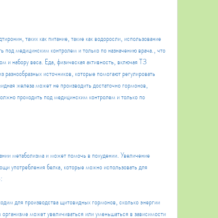
 под медицинским контролем и только по назначению врача., что 
м и набору веса. Еда, физическая активность, включая Т3 
из разнообразных источников, которые помогают регулировать 
идная железа может не производить достаточно гормонов, 
олжно проходить под медицинским контролем и только по 
ании метаболизма и может помочь в похудении. Увеличение 
щи употребления белка, которые можно использовать для 
:
ходим для производства щитовидных гормонов, сколько энергии 
в организме может увеличиваться или уменьшаться в зависимости 