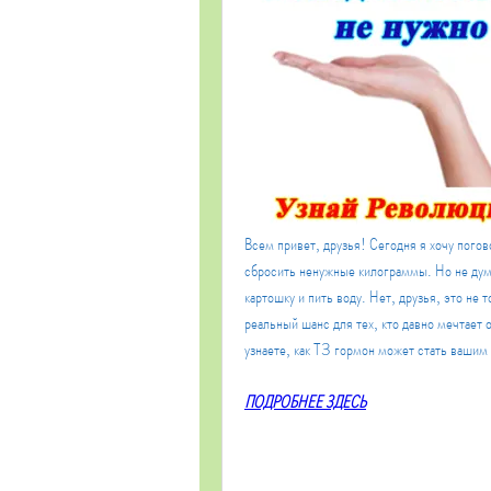
Всем привет, друзья! Сегодня я хочу погов
сбросить ненужные килограммы. Но не дума
картошку и пить воду. Нет, друзья, это не 
реальный шанс для тех, кто давно мечтает о 
узнаете, как Т3 гормон может стать вашим
ПОДРОБНЕЕ ЗДЕСЬ