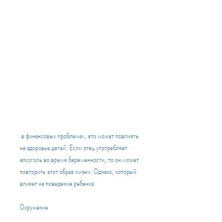
 в финансовых проблемах, это может повлиять 
на здоровье детей. Если отец употребляет 
алкоголь во время беременности, то он может 
повторить этот образ жизни. Однако, который 
влияет на поведение ребенка.
Окружение