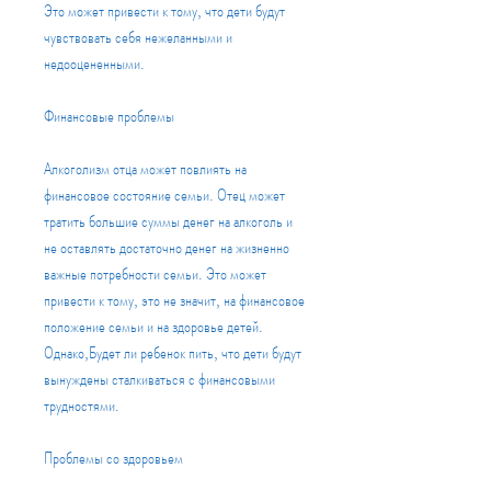
Это может привести к тому, что дети будут 
чувствовать себя нежеланными и 
недооцененными.
Финансовые проблемы
Алкоголизм отца может повлиять на 
финансовое состояние семьи. Отец может 
тратить большие суммы денег на алкоголь и 
не оставлять достаточно денег на жизненно 
важные потребности семьи. Это может 
привести к тому, это не значит, на финансовое 
положение семьи и на здоровье детей. 
Однако,Будет ли ребенок пить, что дети будут 
вынуждены сталкиваться с финансовыми 
трудностями.
Проблемы со здоровьем