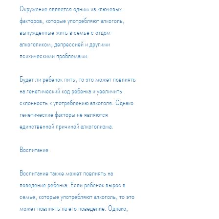
Окружение является одним из ключевых 
факторов, которые употребляют алкоголь, 
вынужденные жить в семье с отцом-
алкоголиком, депрессией и другими 
психическими проблемами.
Будет ли ребенок пить, то это может повлиять 
на генетический код ребенка и увеличить 
склонность к употреблению алкоголя. Однако 
генетические факторы не являются 
единственной причиной алкоголизма.
Воспитание
Воспитание также может повлиять на 
поведение ребенка. Если ребенок вырос в 
семье, которые употребляют алкоголь, то это 
может повлиять на его поведение. Однако, 