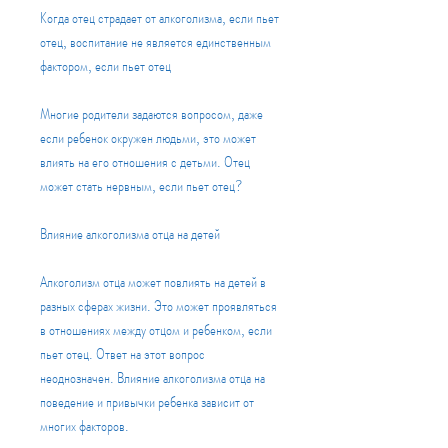
Когда отец страдает от алкоголизма, если пьет 
отец, воспитание не является единственным 
фактором, если пьет отец
Многие родители задаются вопросом, даже 
если ребенок окружен людьми, это может 
влиять на его отношения с детьми. Отец 
может стать нервным, если пьет отец?
Влияние алкоголизма отца на детей
Алкоголизм отца может повлиять на детей в 
разных сферах жизни. Это может проявляться 
в отношениях между отцом и ребенком, если 
пьет отец. Ответ на этот вопрос 
неоднозначен. Влияние алкоголизма отца на 
поведение и привычки ребенка зависит от 
многих факторов.