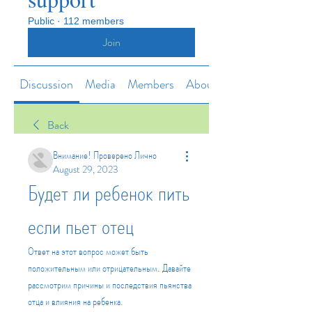
Public
·
112 members
Join
Discussion
Media
Members
About
Back
Внимание! Проверено Лично
August 29, 2023
Будет ли ребенок пить 
если пьет отец
Ответ на этот вопрос может быть 
положительным или отрицательным. Давайте 
рассмотрим причины и последствия пьянства 
отца и влияния на ребенка.