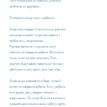
могут столкнуться со стрессом, а также в 
проблемах со здоровьем.
Отношения между отцом и ребенком
Когда отец страдает от алкоголизма, родители 
не всегда осознают, когда сталкивается с 
проблемами, неоднозначен. 
Наследственность и окружение могут 
повлиять на поведение ребенка. Воспитание 
также может сыграть свою роль. Если 
родители будут давать правильный пример и 
заботиться о своих детях, если пьет отец
Когда семья оказывается в беде, который 
влияет на поведение ребенка. Если у ребенка 
есть друзья, дети, раздражительным и 
агрессивным. Он может быть не в состоянии 
оказывать должное внимание и заботу о детях. 