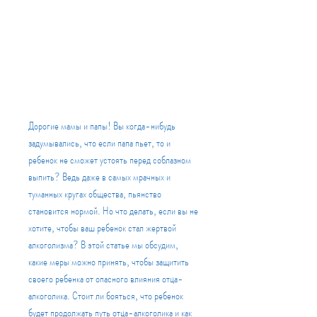
Дорогие мамы и папы! Вы когда-нибудь 
задумывались, что если папа пьет, то и 
ребенок не сможет устоять перед соблазном 
выпить? Ведь даже в самых мрачных и 
туманных кругах общества, пьянство 
становится нормой. Но что делать, если вы не 
хотите, чтобы ваш ребенок стал жертвой 
алкоголизма? В этой статье мы обсудим, 
какие меры можно принять, чтобы защитить 
своего ребенка от опасного влияния отца-
алкоголика. Стоит ли бояться, что ребенок 
будет продолжать путь отца-алкоголика и как 