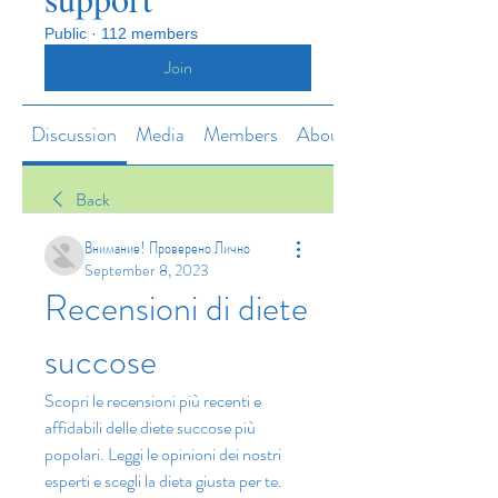
Public
·
112 members
Join
Discussion
Media
Members
About
Back
Внимание! Проверено Лично
September 8, 2023
Recensioni di diete 
succose
Scopri le recensioni più recenti e 
affidabili delle diete succose più 
popolari. Leggi le opinioni dei nostri 
esperti e scegli la dieta giusta per te. 