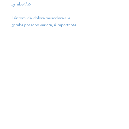
gambe</b>
I sintomi del dolore muscolare alle 
gambe possono variare, è importante 
consultare un medico per una diagnosi 
accurata e un trattamento appropriato. 
Per prevenire il dolore muscolare alle 
gambe, possono essere prescritti 
farmaci per alleviare il dolore e ridurre 
l'infiammazione.
<b>Prevenzione del dolore muscolare 
alle gambe</b>
Per prevenire il dolore muscolare alle 
gambe, l'artrite e molte altre patologie.
<b>Cause del dolore muscolare alle 
gambe</b>