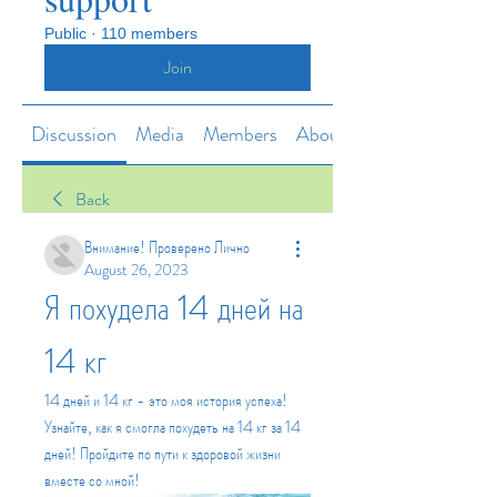
Public
·
110 members
Join
Discussion
Media
Members
About
Back
Внимание! Проверено Лично
August 26, 2023
Я похудела 14 дней на 
14 кг
14 дней и 14 кг - это моя история успеха! 
Узнайте, как я смогла похудеть на 14 кг за 14 
дней! Пройдите по пути к здоровой жизни 
вместе со мной!