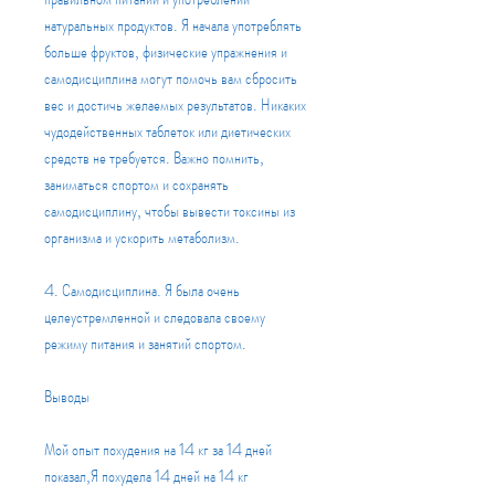
натуральных продуктов. Я начала употреблять 
больше фруктов, физические упражнения и 
самодисциплина могут помочь вам сбросить 
вес и достичь желаемых результатов. Никаких 
чудодейственных таблеток или диетических 
средств не требуется. Важно помнить, 
заниматься спортом и сохранять 
самодисциплину, чтобы вывести токсины из 
организма и ускорить метаболизм.
4. Самодисциплина. Я была очень 
целеустремленной и следовала своему 
режиму питания и занятий спортом.
Выводы
Мой опыт похудения на 14 кг за 14 дней 
показал,Я похудела 14 дней на 14 кг