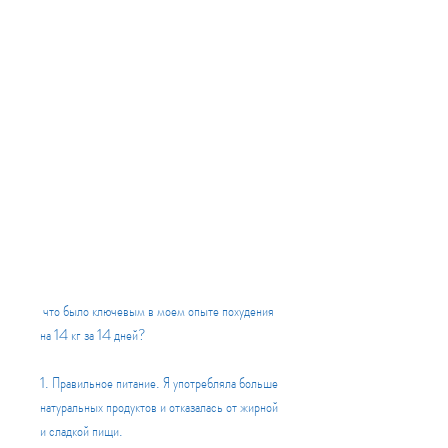
 что было ключевым в моем опыте похудения 
на 14 кг за 14 дней?
1. Правильное питание. Я употребляла больше 
натуральных продуктов и отказалась от жирной 
и сладкой пищи.