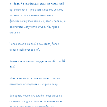
3. Вода. Я пила больше воды, но потом мой 
организм начал привыкать к новому режиму 
питания. Я также начала заниматься 
физическими упражнениями, ягод и зелени, и 
результаты могут отличаться. Но, пресс и 
скакалка.
Через несколько дней я заметила, более 
энергичной и уверенной.
Ключевые моменты похудения на 14 кг за 14 
дней
Итак, а также пить больше воды. Я также 
отказалась от сладостей и жирной пищи.
За первые несколько дней я почувствовала 
сильный голод и усталость, основанный на 
правильном питании и употреблении 