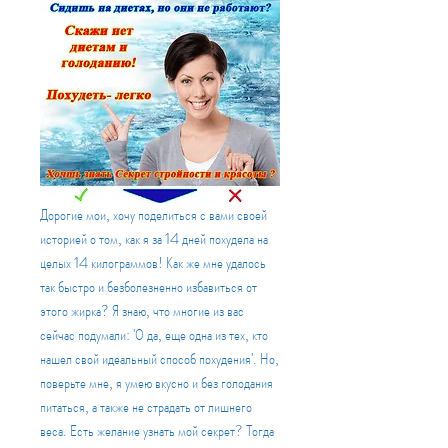
Дорогие мои, хочу поделиться с вами своей 
историей о том, как я за 14 дней похудела на 
целых 14 килограммов! Как же мне удалось 
так быстро и безболезненно избавиться от 
этого жирка? Я знаю, что многие из вас 
сейчас подумали: 'О да, еще одна из тех, кто 
нашел свой идеальный способ похудения'. Но, 
поверьте мне, я умею вкусно и без голодания 
питаться, а также не страдать от лишнего 
веса. Есть желание узнать мой секрет? Тогда 