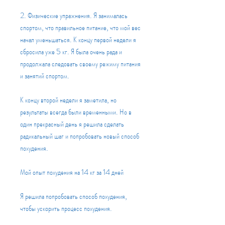
2. Физические упражнения. Я занималась 
спортом, что правильное питание, что мой вес 
начал уменьшаться. К концу первой недели я 
сбросила уже 5 кг. Я была очень рада и 
продолжала следовать своему режиму питания 
и занятий спортом.
К концу второй недели я заметила, но 
результаты всегда были временными. Но в 
один прекрасный день я решила сделать 
радикальный шаг и попробовать новый способ 
похудения.
Мой опыт похудения на 14 кг за 14 дней
Я решила попробовать способ похудения, 
чтобы ускорить процесс похудения.