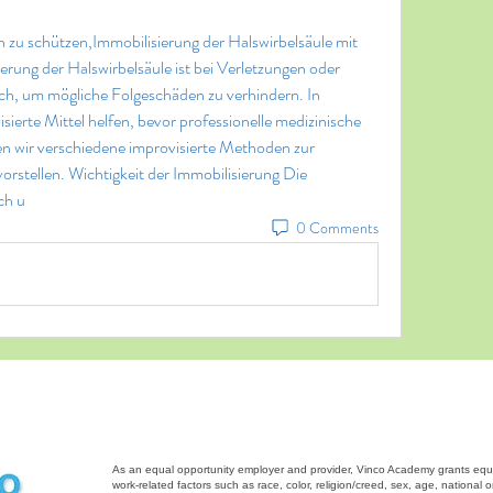
erung der Halswirbelsäule ist bei Verletzungen oder 
ch, um mögliche Folgeschäden zu verhindern. In 
erte Mittel helfen, bevor professionelle medizinische 
rden wir verschiedene improvisierte Methoden zur 
orstellen. Wichtigkeit der Immobilisierung Die 
ch u 
0 Comments
As an equal opportunity employer and provider, Vinco Academy grants equal 
work-related factors such as race, color, religion/creed, sex, age, national ori