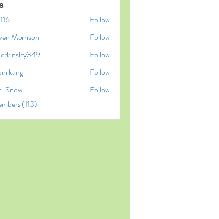
s
l116
Follow
6
wen Morrison
Follow
perkinsley349
Follow
insley349
oni kang
Follow
n. Snow.
Follow
embers (113)