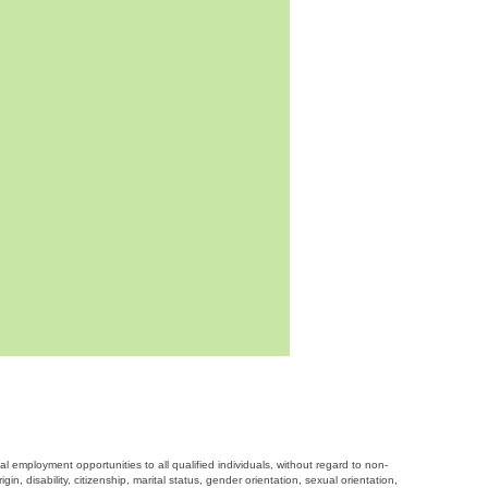
employment opportunities to all qualified individuals, without regard to non-
gin, disability, citizenship, marital status, gender orientation, sexual orientation,