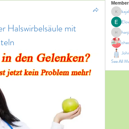
Member
kaja
kajal11
Elo
r Halswirbelsäule mit 
har
harperk
teln
che
Joh
See All M