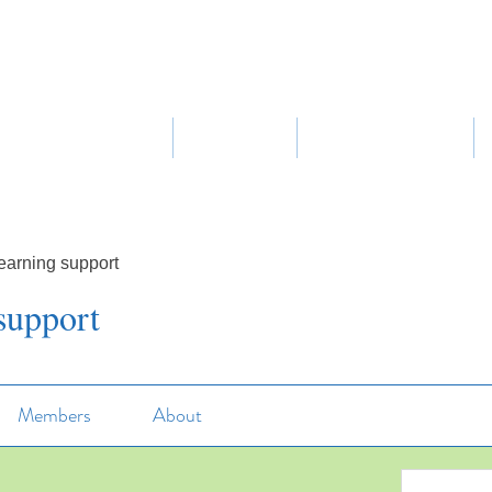
Home
About Us
Our Curriculum
earning support
support
Members
About