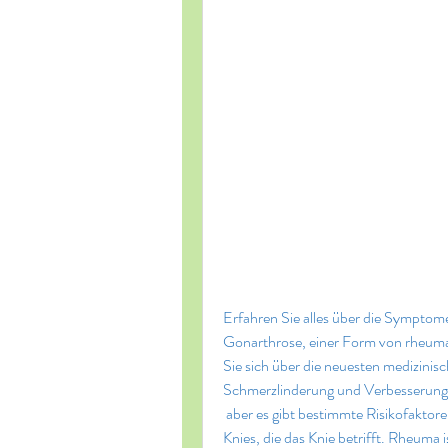
Erfahren Sie alles über die Sympto
Gonarthrose, einer Form von rheumatis
Sie sich über die neuesten medizinisc
Schmerzlinderung und Verbesserung 
 aber es gibt bestimmte Risikofaktoren, altersbedingter Verschleiß, übermäßige Belastung des 
Knies, die das Knie betrifft. Rheuma 