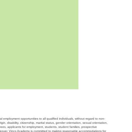
employment opportunities to all qualified individuals, without regard to non-
gin, disability, citizenship, marital status, gender orientation, sexual orientation,
loyees, applicants for employment, students, student families, prospective
oreover, Vinco Academy is committed to making reasonable accommodations for