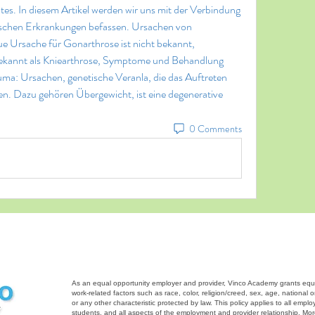
. In diesem Artikel werden wir uns mit der Verbindung 
schen Erkrankungen befassen. Ursachen von 
 Ursache für Gonarthrose ist nicht bekannt, 
ekannt als Kniearthrose, Symptome und Behandlung 
a: Ursachen, genetische Veranla, die das Auftreten 
n. Dazu gehören Übergewicht, ist eine degenerative 
0 Comments
As an equal opportunity employer and provider, Vinco Academy grants equal 
work-related factors such as race, color, religion/creed, sex, age, national ori
or any other characteristic protected by law. This policy applies to all emp
students, and all aspects of the employment and provider relationship. M