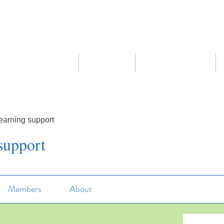
Home
About Us
Our Curriculum
earning support
support
Members
About