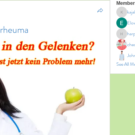
Member
kaja
kajal11
Elo
 rheuma
har
harperk
che
Joh
See All M