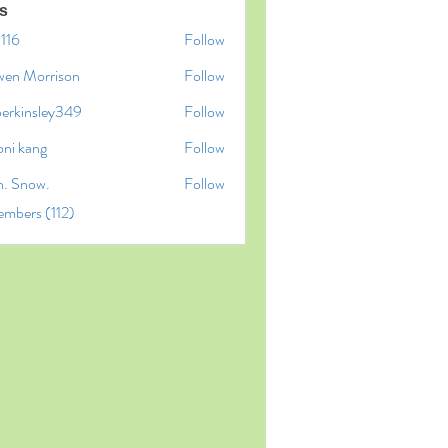
s
l116
Follow
6
wen Morrison
Follow
perkinsley349
Follow
insley349
oni kang
Follow
n. Snow.
Follow
embers (112)