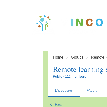
Home
Groups
Remote l
Remote learning 
Public
·
112 members
Discussion
Media
Back