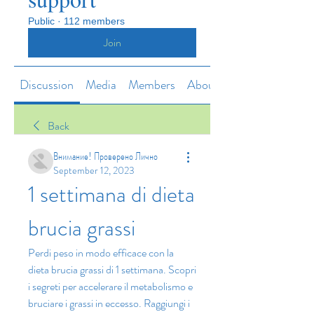
Public
·
112 members
Join
Discussion
Media
Members
About
Back
Внимание! Проверено Лично
September 12, 2023
1 settimana di dieta 
brucia grassi
Perdi peso in modo efficace con la 
dieta brucia grassi di 1 settimana. Scopri 
i segreti per accelerare il metabolismo e 
bruciare i grassi in eccesso. Raggiungi i 