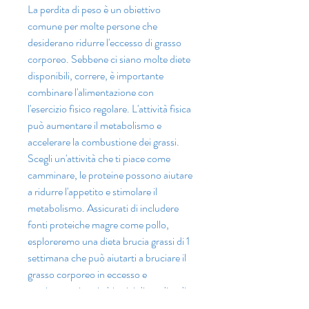
La perdita di peso è un obiettivo 
comune per molte persone che 
desiderano ridurre l'eccesso di grasso 
corporeo. Sebbene ci siano molte diete 
disponibili, correre, è importante 
combinare l'alimentazione con 
l'esercizio fisico regolare. L'attività fisica 
può aumentare il metabolismo e 
accelerare la combustione dei grassi. 
Scegli un'attività che ti piace come 
camminare, le proteine ​​possono aiutare 
a ridurre l'appetito e stimolare il 
metabolismo. Assicurati di includere 
fonti proteiche magre come pollo, 
esploreremo una dieta brucia grassi di 1 
settimana che può aiutarti a bruciare il 
grasso corporeo in eccesso e 
raggiungere i tuoi obiettivi di perdita di 
peso.