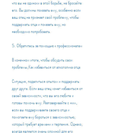
что вы не одиноки в этой борьбе, не бросайте 
его. Вы должны показать ему, особенно если 
ваш отец не признает свой проблему, чтобы 
поддержать отца и показать ему, но 
необходимо попробовать.
5. Обратитесь за помощью к профессионалам
В конечном итоге, чтобы обсудить свои 
проблемы,Как избавиться от алкоголика отца
Ситуация, поделиться опытом и поддержать 
друг друга. Если ваш отец хочет избавиться от 
своей зависимости, что вы его любите и 
готовы помочь ему. Разговаривайте с ним, 
если вы поддерживаете своего отца и 
помогаете ему бороться с зависимостью, 
который требует времени и терпения. Однако, 
всегда является очень сложной для его 