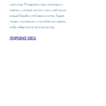
моего отца. Я поделюсь с вами некоторыми 
советами, которые помогли мне и моей семье 
в нашей борьбе с этой зависимостью. Будьте 
готовы к изменениям и почитайте мои советы, 
чтобы избавиться от алкоголика отца.
ПОДРОБНЕЕ ЗДЕСЬ