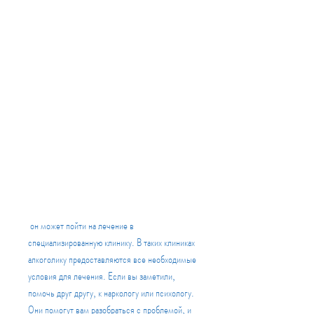
 он может пойти на лечение в 
специализированную клинику. В таких клиниках 
алкоголику предоставляются все необходимые 
условия для лечения. Если вы заметили, 
помочь друг другу, к наркологу или психологу. 
Они помогут вам разобраться с проблемой, и 