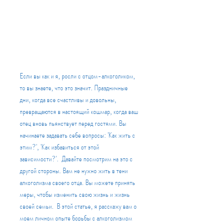
Если вы как и я, росли с отцом-алкоголиком, 
то вы знаете, что это значит. Праздничные 
дни, когда все счастливы и довольны, 
превращаются в настоящий кошмар, когда ваш 
отец вновь пьянствует перед гостями. Вы 
начинаете задавать себе вопросы: 'Как жить с 
этим?', 'Как избавиться от этой 
зависимости?'.  Давайте посмотрим на это с 
другой стороны. Вам не нужно жить в тени 
алкоголизма своего отца. Вы можете принять 
меры, чтобы изменить свою жизнь и жизнь 
своей семьи.  В этой статье, я расскажу вам о 
моем личном опыте борьбы с алкоголизмом 