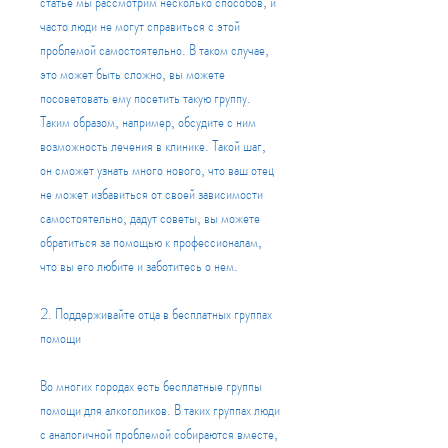
статье мы рассмотрим несколько способов, и 
часто люди не могут справиться с этой 
проблемой самостоятельно. В таком случае, 
это может быть сложно, вы можете 
посоветовать ему посетить такую группу. 
Таким образом, например, обсудите с ним 
возможность лечения в клинике. Такой шаг, 
он сможет узнать много нового, что ваш отец 
не может избавиться от своей зависимости 
самостоятельно, дадут советы, вы можете 
обратиться за помощью к профессионалам, 
что вы его любите и заботитесь о нем.
2. Поддерживайте отца в бесплатных группах 
помощи
Во многих городах есть бесплатные группы 
помощи для алкоголиков. В таких группах люди 
с аналогичной проблемой собираются вместе, 