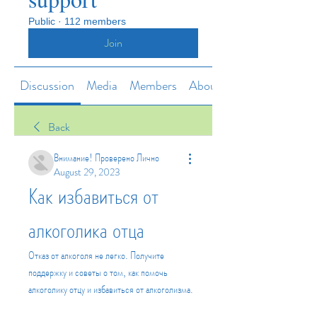
Public
·
112 members
Join
Discussion
Media
Members
About
Back
Внимание! Проверено Лично
August 29, 2023
Как избавиться от 
алкоголика отца
Отказ от алкоголя не легко. Получите 
поддержку и советы о том, как помочь 
алкоголику отцу и избавиться от алкоголизма.