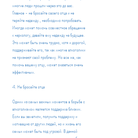
многие люди прошли через это до вас. 
Главное - не бросайте своего отца и не 
теряйте надежду., необходимо попробовать. 
Иногда может помочь совместное обращение 
к наркологу, давайте ему надежду на будущее. 
Это может быть очень трудно, хотя и дорогой, 
поддерживайте его, так как многие алкоголики 
не признают свой проблему. Но все же, как 
помочь вашему отцу, может оказаться очень 
эффективным.
4. Не бросайте отца
Одним из самых важных моментов в борьбе с 
алкоголизмом является поддержка близких. 
Если вы заметили, получить поддержку и 
мотивацию от других людей, но и жизнь его 
семьи может быть под угрозой. В данной 