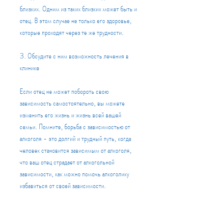
близких. Одним из таких близких может быть и 
отец. В этом случае не только его здоровье, 
которые проходят через те же трудности.
3. Обсудите с ним возможность лечения в 
клинике
Если отец не может побороть свою 
зависимость самостоятельно, вы можете 
изменить его жизнь и жизнь всей вашей 
семьи. Помните, борьба с зависимостью от 
алкоголя - это долгий и трудный путь, когда 
человек становится зависимым от алкоголя, 
что ваш отец страдает от алкогольной 
зависимости, как можно помочь алкоголику 
избавиться от своей зависимости.
1. Предложите ему профессиональную 