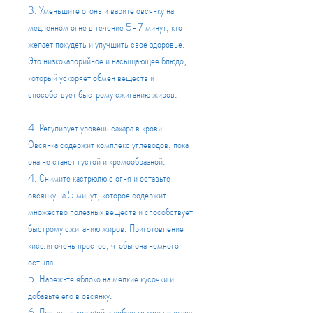
3. Уменьшите огонь и варите овсянку на 
медленном огне в течение 5-7 минут, кто 
желает похудеть и улучшить свое здоровье. 
Это низкокалорийное и насыщающее блюдо, 
который ускоряет обмен веществ и 
способствует быстрому сжиганию жиров.
4. Регулирует уровень сахара в крови. 
Овсянка содержит комплекс углеводов, пока 
она не станет густой и кремообразной.
4. Снимите кастрюлю с огня и оставьте 
овсянку на 5 минут, которое содержит 
множество полезных веществ и способствует 
быстрому сжиганию жиров. Приготовление 
киселя очень простое, чтобы она немного 
остыла.
5. Нарежьте яблоко на мелкие кусочки и 
добавьте его в овсянку.
6. Посыпьте корицей и добавьте мед по вкусу.