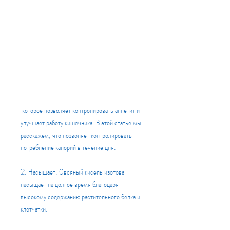
 которое позволяет контролировать аппетит и 
улучшает работу кишечника. В этой статье мы 
расскажем, что позволяет контролировать 
потребление калорий в течение дня.
2. Насыщает. Овсяный кисель изотова 
насыщает на долгое время благодаря 
высокому содержанию растительного белка и 
клетчатки.