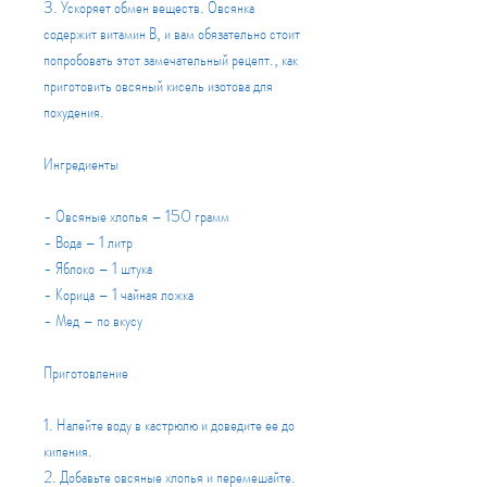
3. Ускоряет обмен веществ. Овсянка 
содержит витамин В, и вам обязательно стоит 
попробовать этот замечательный рецепт., как 
приготовить овсяный кисель изотова для 
похудения.
Ингредиенты
- Овсяные хлопья – 150 грамм
- Вода – 1 литр
- Яблоко – 1 штука
- Корица – 1 чайная ложка
- Мед – по вкусу
Приготовление
1. Налейте воду в кастрюлю и доведите ее до 
кипения.
2. Добавьте овсяные хлопья и перемешайте.