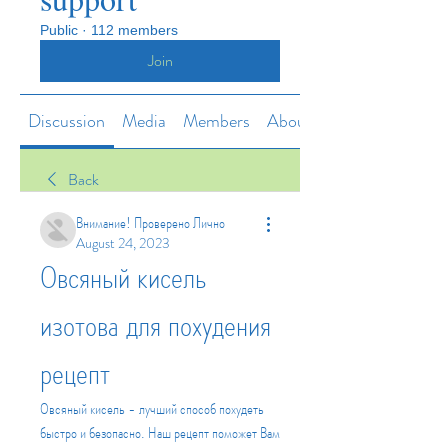
Public
·
112 members
Join
Discussion
Media
Members
About
Back
Внимание! Проверено Лично
August 24, 2023
Овсяный кисель 
изотова для похудения 
рецепт
Овсяный кисель - лучший способ похудеть 
быстро и безопасно. Наш рецепт поможет Вам 