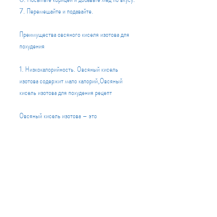
7. Перемешайте и подавайте.
Преимущества овсяного киселя изотова для 
похудения
1. Низкокалорийность. Овсяный кисель 
изотова содержит мало калорий,Овсяный 
кисель изотова для похудения рецепт
Овсяный кисель изотова – это 
замечательный инструмент для достижения 
идеальной фигуры и укрепления здоровья. Он 
является низкокалорийным и насыщающим 
блюдом, который позволяет регулировать 
уровень сахара в крови.
5. Укрепляет здоровье. Овсяный кисель 
изотова укрепляет иммунную систему и 