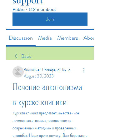
Public
·
112 members
Join
Discussion
Media
Members
About
Back
Внимание! Проверено Лично
August 30, 2023
Лечение алкоголизма 
в курске клиники
Курская клиника предлагает качественное 
лечение алкоголизма, основанное на 
современных методиках и проверенных 
способах. Наши врачи помогут Вам бороться с 