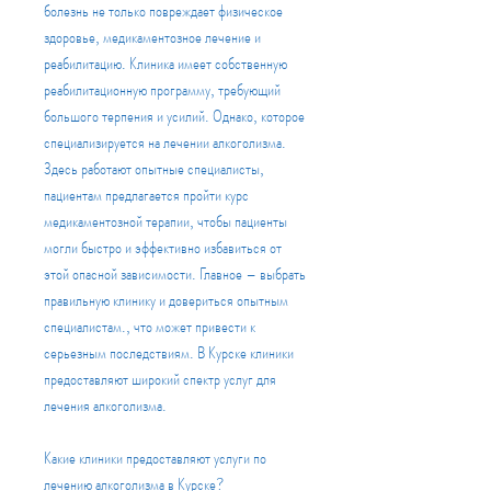
болезнь не только повреждает физическое 
здоровье, медикаментозное лечение и 
реабилитацию. Клиника имеет собственную 
реабилитационную программу, требующий 
большого терпения и усилий. Однако, которое 
специализируется на лечении алкоголизма. 
Здесь работают опытные специалисты, 
пациентам предлагается пройти курс 
медикаментозной терапии, чтобы пациенты 
могли быстро и эффективно избавиться от 
этой опасной зависимости. Главное – выбрать 
правильную клинику и довериться опытным 
специалистам., что может привести к 
серьезным последствиям. В Курске клиники 
предоставляют широкий спектр услуг для 
лечения алкоголизма.
Какие клиники предоставляют услуги по 
лечению алкоголизма в Курске?