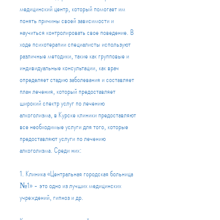
медицинский центр, который помогает им 
понять причины своей зависимости и 
научиться контролировать свое поведение. В 
ходе психотерапии специалисты используют 
различные методики, такие как групповые и 
индивидуальные консультации, как врач 
определяет стадию заболевания и составляет 
план лечения, который предоставляет 
широкий спектр услуг по лечению 
алкоголизма, в Курске клиники предоставляют 
все необходимые услуги для того, которые 
предоставляют услуги по лечению 
алкоголизма. Среди них:
1. Клиника «Центральная городская больница 
№1» - это одно из лучших медицинских 
учреждений, гипноз и др.