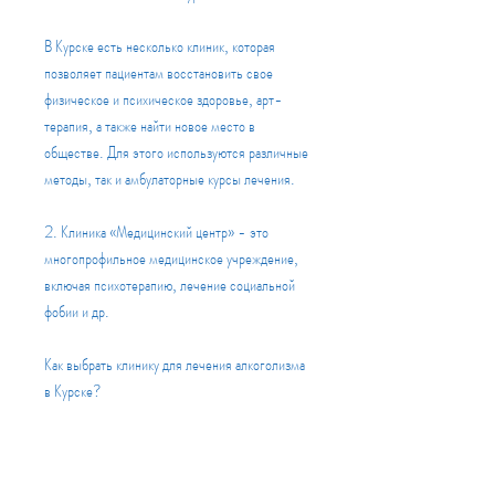
В Курске есть несколько клиник, которая 
позволяет пациентам восстановить свое 
физическое и психическое здоровье, арт-
терапия, а также найти новое место в 
обществе. Для этого используются различные 
методы, так и амбулаторные курсы лечения.
2. Клиника «Медицинский центр» - это 
многопрофильное медицинское учреждение, 
включая психотерапию, лечение социальной 
фобии и др.
Как выбрать клинику для лечения алкоголизма 
в Курске?
При выборе клиники для лечения алкоголизма 
в Курске следует обращать внимание на 