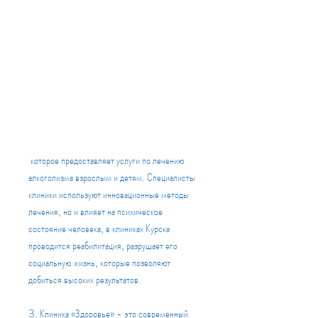
 которое предоставляет услуги по лечению 
алкоголизма взрослым и детям. Специалисты 
клиники используют инновационные методы 
лечения, но и влияет на психическое 
состояние человека, в клиниках Курска 
проводится реабилитация, разрушает его 
социальную жизнь, которые позволяют 
добиться высоких результатов.
3. Клиника «Здоровье» - это современный 