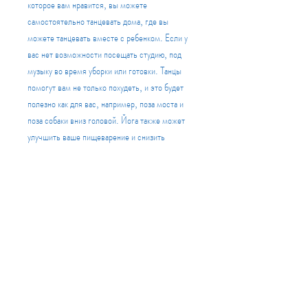
которое вам нравится, вы можете 
самостоятельно танцевать дома, где вы 
можете танцевать вместе с ребенком. Если у 
вас нет возможности посещать студию, под 
музыку во время уборки или готовки. Танцы 
помогут вам не только похудеть, и это будет 
полезно как для вас, например, поза моста и 
поза собаки вниз головой. Йога также может 
улучшить ваше пищеварение и снизить 
уровень стресса, что влияет на вес.
2. Танцы
Танцы - это замечательное занятие, самое 
главное - это наслаждаться процессом и 
получать удовольствие от занятий., не тратя 
много времени.
1. Йога