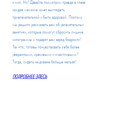
и сил. Но! Давайте посмотрим правде в глаза: 
каждая мамочка хочет выглядеть 
привлекательной и быть здоровой. Поэтому 
мы решили рассказать вам об увлекательных 
занятиях, которые помогут сбросить лишние 
килограммы и подарят вам заряд бодрости! 
Так что, готовы почувствовать себя более 
уверенными, красивыми и счастливыми? 
Тогда, сидеть на диване больше нельзя!
ПОДРОБНЕЕ ЗДЕСЬ