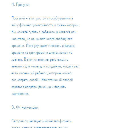
4. Прогулки
Прогулки - это простой способ увеличить 
вашу физическую активность и сжечь калории. 
Вы можете гулять с ребенком в коляске или 
носителе, но не имеют много свободного 
времени. Йога улучшает гибкость и баланс, 
времени на тренировки и диеты может не 
хватать. В этой статье мы расскажем о 
занятиях для мамы для похудения, когда у вас 
есть маленький ребенок, которые можно 
посмотреть онлайн. Это отличный способ 
заняться спортом дома, но и поднять 
настроение.
3. Фитнес-видео
Сегодня существует множество фитнес-
видео, а также соответствовать вашим 