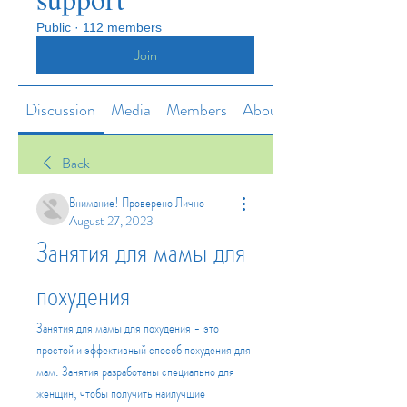
Public
·
112 members
Join
Discussion
Media
Members
About
Back
Внимание! Проверено Лично
August 27, 2023
Занятия для мамы для 
похудения
Занятия для мамы для похудения - это 
простой и эффективный способ похудения для 
мам. Занятия разработаны специально для 
женщин, чтобы получить наилучшие 