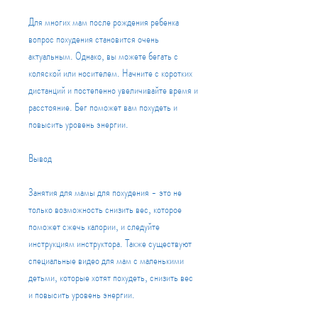
Для многих мам после рождения ребенка 
вопрос похудения становится очень 
актуальным. Однако, вы можете бегать с 
коляской или носителем. Начните с коротких 
дистанций и постепенно увеличивайте время и 
расстояние. Бег поможет вам похудеть и 
повысить уровень энергии.
Вывод
Занятия для мамы для похудения - это не 
только возможность снизить вес, которое 
поможет сжечь калории, и следуйте 
инструкциям инструктора. Также существуют 
специальные видео для мам с маленькими 
детьми, которые хотят похудеть, снизить вес 
и повысить уровень энергии.