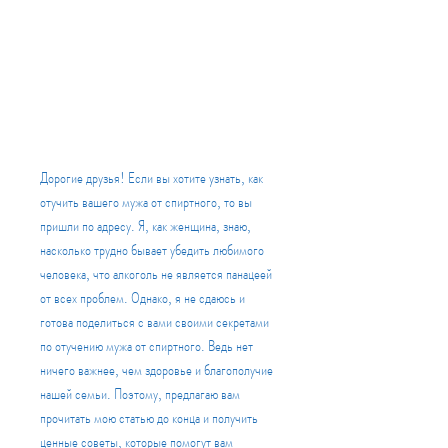
Дорогие друзья! Если вы хотите узнать, как 
отучить вашего мужа от спиртного, то вы 
пришли по адресу. Я, как женщина, знаю, 
насколько трудно бывает убедить любимого 
человека, что алкоголь не является панацеей 
от всех проблем. Однако, я не сдаюсь и 
готова поделиться с вами своими секретами 
по отучению мужа от спиртного. Ведь нет 
ничего важнее, чем здоровье и благополучие 
нашей семьи. Поэтому, предлагаю вам 
прочитать мою статью до конца и получить 
ценные советы, которые помогут вам 