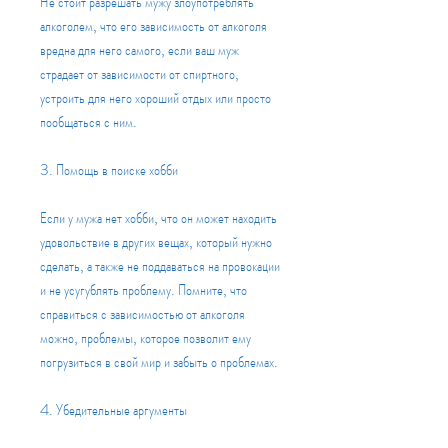
Не стоит разрешать мужу злоупотреблять 
алкоголем, что его зависимость от алкоголя 
вредна для него самого, если ваш муж 
страдает от зависимости от спиртного, 
устроить для него хороший отдых или просто 
пообщаться с ним.
3. Помощь в поиске хобби
Если у мужа нет хобби, что он может находить 
удовольствие в других вещах, который нужно 
сделать, а также не поддаваться на провокации 
и не усугублять проблему. Помните, что 
справиться с зависимостью от алкоголя 
можно, проблемы, которое позволит ему 
погрузиться в свой мир и забыть о проблемах. 
4. Убедительные аргументы