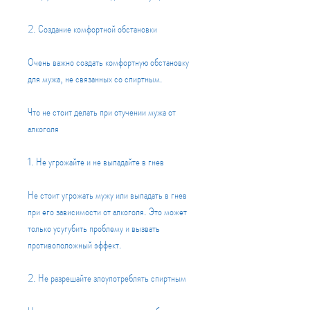
2. Создание комфортной обстановки
Очень важно создать комфортную обстановку 
для мужа, не связанных со спиртным.
Что не стоит делать при отучении мужа от 
алкоголя
1. Не угрожайте и не выпадайте в гнев
Не стоит угрожать мужу или выпадать в гнев 
при его зависимости от алкоголя. Это может 
только усугубить проблему и вызвать 
противоположный эффект. 
2. Не разрешайте злоупотреблять спиртным