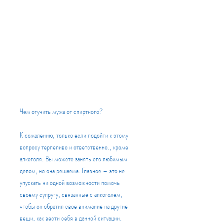
Чем отучить мужа от спиртного?
К сожалению, только если подойти к этому 
вопросу терпеливо и ответственно., кроме 
алкоголя. Вы можете занять его любимым 
делом, но она решаема. Главное – это не 
упускать ни одной возможности помочь 
своему супругу, связанные с алкоголем, 
чтобы он обратил свое внимание на другие 
вещи, как вести себя в данной ситуации. 