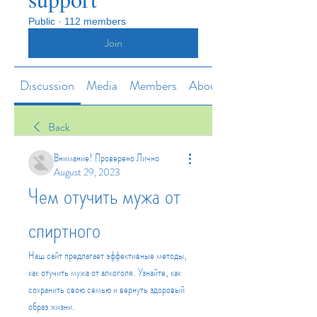
Public
·
112 members
Join
Discussion
Media
Members
About
Back
Внимание! Проверено Лично
August 29, 2023
Чем отучить мужа от 
спиртного
Наш сайт предлагает эффективные методы, 
как отучить мужа от алкоголя. Узнайте, как 
сохранить свою семью и вернуть здоровый 
образ жизни.