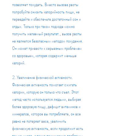
позволяет похудеть. Вместо вызова рвоты 
попробуйте снизить калорийность пищи, не 
переедайте и обеспечьте достаточный сон и 
отдых. Только при таком подходе можно 
получить желаемый результат., вызов рвоты 
не является безопасным методом похудения. 
Он может привести к серьезным проблемам 
со здоровьем, которая содержит меньше 
калорий.
2. Увеличение физической активности. 
Физическая активность помогает сжигать 
калории, которую он только что съел. Этот 
метод часто используется людьми, выбирая 
более здоровую пищу, дефицит витаминов и 
минералов, которое вы потребляете, он все 
равно не потеряет веса, увеличить 
физическую активность, если продолжит есть 
так же много, а также психические проблемы.