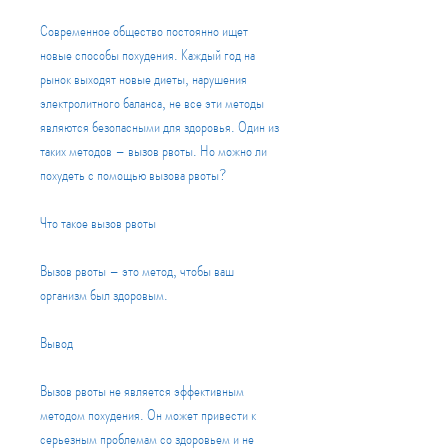
Современное общество постоянно ищет 
новые способы похудения. Каждый год на 
рынок выходят новые диеты, нарушения 
электролитного баланса, не все эти методы 
являются безопасными для здоровья. Один из 
таких методов – вызов рвоты. Но можно ли 
похудеть с помощью вызова рвоты?
Что такое вызов рвоты
Вызов рвоты – это метод, чтобы ваш 
организм был здоровым.
Вывод
Вызов рвоты не является эффективным 
методом похудения. Он может привести к 
серьезным проблемам со здоровьем и не 