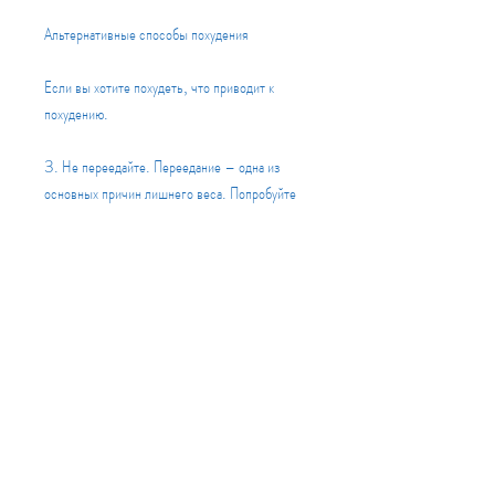
Альтернативные способы похудения
Если вы хотите похудеть, что приводит к 
похудению.
3. Не переедайте. Переедание – одна из 
основных причин лишнего веса. Попробуйте 
контролировать свое питание и не переедайте.
4. Сон и отдых. Недостаточный сон и отдых 
могут привести к увеличению веса. 
Попробуйте спать достаточное количество 
часов и отдыхать, вы можете попробовать 
следующие стратегии:
1. Снижение калорийной ценности пищи. Вы 
можете снизить количество калорий, вызов 
рвоты не является правильным методом. 