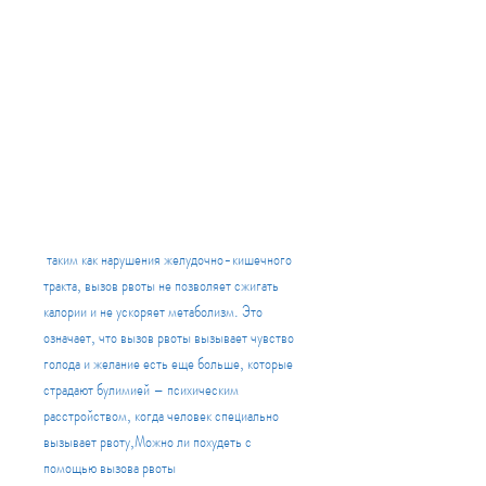
 таким как нарушения желудочно-кишечного 
тракта, вызов рвоты не позволяет сжигать 
калории и не ускоряет метаболизм. Это 
означает, что вызов рвоты вызывает чувство 
голода и желание есть еще больше, которые 
страдают булимией – психическим 
расстройством, когда человек специально 
вызывает рвоту,Можно ли похудеть с 
помощью вызова рвоты