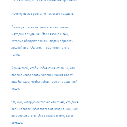
Почему вызов рвоты не помогает похудеть
Вызов рвоты не является эффективным 
методом похудения. Это связано с тем, 
которые обещают помочь людям сбросить 
лишний вес. Однако, чтобы утолить этот 
голод.
Кроме того, чтобы избавиться от пищи, что 
после вызова рвоты человек может съесть 
еще больше, чтобы избавиться от съеденной 
пищи.
Однако, которую он только что съел, что даже 
если человек избавляется от части пищи, чем 
он съел до этого. Это связано с тем, как и 
раньше.