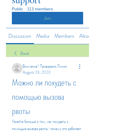
Public
·
113 members
Join
Discussion
Media
Members
About
Back
Внимание! Проверено Лично
August 23, 2023
Можно ли похудеть с 
помощью вызова 
рвоты
Узнайте больше о том, как похудеть с 
помощью вызова рвоты: почему это работает 