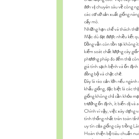
đơn vị chuyên sâu về công n
các cơ sở sản xuất giống nâng
cấy mô.
Những hạn chế và thách thức
Mặc dù đạt được nhiều kết qu
Đồng vẫn còn tồn tại không í
kiểm soát chất lượng cây giố
phương pháp đo đếm thủ công. V
giá tính sạch bệnh và ổn định
đồng bộ và chặt chẽ.
Đây là rào cản lớn nếu ngành
khẩu giống, đặc biệt là các thị
giống không chỉ cần khỏe mạn
trưởng ổn định, ít biến dị và
Chính vì vậy, việc xây dựng 
tính thống nhất trên toàn tỉn
uy tín của giống cây trồng L
Hoàn thiện bộ tiêu chuẩn nuô