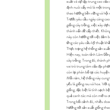
xuất và sự tập trung cao của 
định nuôi cấy mô là một trong
theo hướng bền vững và hội 
Trước yêu cầu ngày càng cao 
giống cây trồng, việc xây dựn
thành vấn đề cấp thiết. Không
này còn hướng tới việc đảm b
ứng các yêu cầu kỹ thuật khắt
Thực trạng hệ thống sản xuấ
Hiện nay, toàn tỉnh Lâm Đồng
cây trồng. Trong đó, thành ph
vai trò trung tâm của địa phư
còn lại phân bố tại các huy
Mỗi năm, hệ thống này cung ứn
yếu là giống rau và hoa. Với 
giống, đặc biệt là tính sạch b
quả canh tác mà còn mở ra cơ 
Trong bối cảnh đó, nhiều doa
hướng tới sản xuất giống the