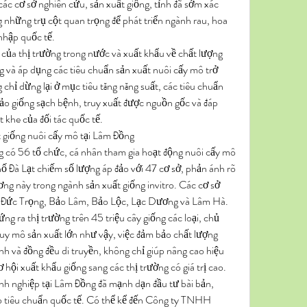
các cơ sở nghiên cứu, sản xuất giống, tỉnh đã sớm xác 
 những trụ cột quan trọng để phát triển ngành rau, hoa 
nhập quốc tế.
của thị trường trong nước và xuất khẩu về chất lượng 
g và áp dụng các tiêu chuẩn sản xuất nuôi cấy mô trở 
 chỉ dừng lại ở mục tiêu tăng năng suất, các tiêu chuẩn 
ảo giống sạch bệnh, truy xuất được nguồn gốc và đáp 
 khe của đối tác quốc tế.
t giống nuôi cấy mô tại Lâm Đồng
 có 56 tổ chức, cá nhân tham gia hoạt động nuôi cấy mô 
ố Đà Lạt chiếm số lượng áp đảo với 47 cơ sở, phản ánh rõ 
ơng này trong ngành sản xuất giống invitro. Các cơ sở 
ện Đức Trọng, Bảo Lâm, Bảo Lộc, Lạc Dương và Lâm Hà.
g ra thị trường trên 45 triệu cây giống các loại, chủ 
quy mô sản xuất lớn như vậy, việc đảm bảo chất lượng 
ệnh và đồng đều di truyền, không chỉ giúp nâng cao hiệu 
hội xuất khẩu giống sang các thị trường có giá trị cao.
nh nghiệp tại Lâm Đồng đã mạnh dạn đầu tư bài bản, 
o tiêu chuẩn quốc tế. Có thể kể đến Công ty TNHH 