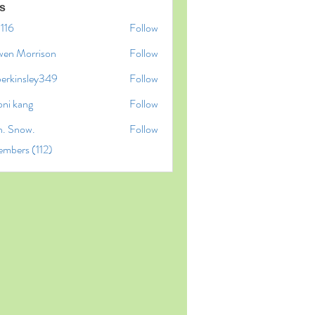
s
l116
Follow
6
wen Morrison
Follow
perkinsley349
Follow
insley349
oni kang
Follow
n. Snow.
Follow
embers (112)