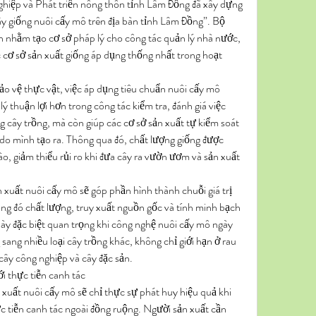
hiệp và Phát triển nông thôn tỉnh Lâm Đồng đã xây dựng 
ây giống nuôi cấy mô trên địa bàn tỉnh Lâm Đồng”. Bộ 
 nhằm tạo cơ sở pháp lý cho công tác quản lý nhà nước, 
 cơ sở sản xuất giống áp dụng thống nhất trong hoạt 
ảo vệ thực vật, việc áp dụng tiêu chuẩn nuôi cấy mô 
ý thuận lợi hơn trong công tác kiểm tra, đánh giá việc 
g cây trồng, mà còn giúp các cơ sở sản xuất tự kiểm soát 
do mình tạo ra. Thông qua đó, chất lượng giống được 
o, giảm thiểu rủi ro khi đưa cây ra vườn ươm và sản xuất 
n xuất nuôi cấy mô sẽ góp phần hình thành chuỗi giá trị 
ng đó chất lượng, truy xuất nguồn gốc và tính minh bạch 
 này đặc biệt quan trọng khi công nghệ nuôi cấy mô ngày 
ng nhiều loại cây trồng khác, không chỉ giới hạn ở rau 
 cây công nghiệp và cây đặc sản.
ới thực tiễn canh tác
xuất nuôi cấy mô sẽ chỉ thực sự phát huy hiệu quả khi 
c tiễn canh tác ngoài đồng ruộng. Người sản xuất cần 