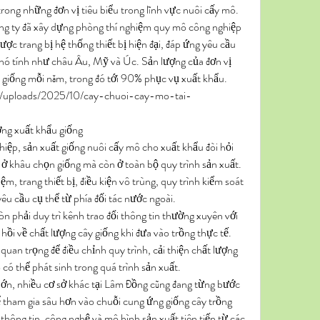
ong những đơn vị tiêu biểu trong lĩnh vực nuôi cấy mô. 
ng ty đã xây dựng phòng thí nghiệm quy mô công nghiệp 
ược trang bị hệ thống thiết bị hiện đại, đáp ứng yêu cầu 
khó tính như châu Âu, Mỹ và Úc. Sản lượng của đơn vị 
 giống mỗi năm, trong đó tới 90% phục vụ xuất khẩu.
nt/uploads/2025/10/cay-chuoi-cay-mo-tai-
ờng xuất khẩu giống
iệp, sản xuất giống nuôi cấy mô cho xuất khẩu đòi hỏi 
 ở khâu chọn giống mà còn ở toàn bộ quy trình sản xuất. 
m, trang thiết bị, điều kiện vô trùng, quy trình kiểm soát 
êu cầu cụ thể từ phía đối tác nước ngoài.
 phải duy trì kênh trao đổi thông tin thường xuyên với 
ồi về chất lượng cây giống khi đưa vào trồng thực tế. 
quan trọng để điều chỉnh quy trình, cải thiện chất lượng 
ro có thể phát sinh trong quá trình sản xuất.
ớn, nhiều cơ sở khác tại Lâm Đồng cũng đang từng bước 
ể tham gia sâu hơn vào chuỗi cung ứng giống cây trồng 
 thông tin, công nghệ và mô hình sản xuất tiên tiến từ các 