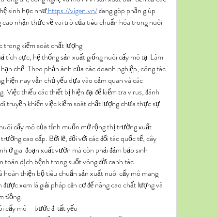
ghệ sinh học như
https://vigen.vn/
 đang góp phần giúp 
 cao nhận thức về vai trò của tiêu chuẩn hóa trong nuôi 
 trong kiểm soát chất lượng
ả tích cực, hệ thống sản xuất giống nuôi cấy mô tại Lâm 
t hạn chế. Theo phản ánh của các doanh nghiệp, công tác 
ng hiện nay vẫn chủ yếu dựa vào cảm quan và các 
iệc thiếu các thiết bị hiện đại để kiểm tra virus, đánh 
 di truyền khiến việc kiểm soát chất lượng chưa thực sự 
 nuôi cấy mô của tỉnh muốn mở rộng thị trường xuất 
 trường cao cấp. Bởi lẽ, đối với các đối tác quốc tế, cây 
h ở giai đoạn xuất vườn mà còn phải đảm bảo sinh 
 an toàn dịch bệnh trong suốt vòng đời canh tác.
và hoàn thiện bộ tiêu chuẩn sản xuất nuôi cấy mô mang 
h được xem là giải pháp căn cơ để nâng cao chất lượng và 
âm Đồng.
i cấy mô – bước đi tất yếu