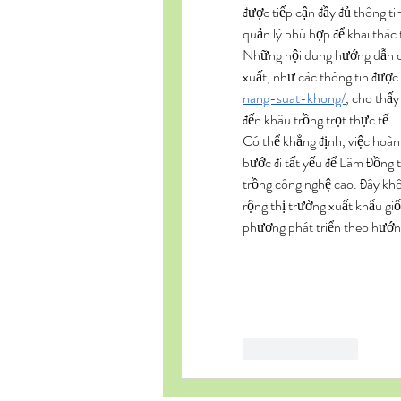
được tiếp cận đầy đủ thông tin
quản lý phù hợp để khai thác 
Những nội dung hướng dẫn cụ 
xuất, như các thông tin được c
nang-suat-khong/
, cho thấy
đến khâu trồng trọt thực tế.
Có thể khẳng định, việc hoàn 
bước đi tất yếu để Lâm Đồng ti
trồng công nghệ cao. Đây khô
rộng thị trường xuất khẩu giố
phương phát triển theo hướng 
Like
Reply