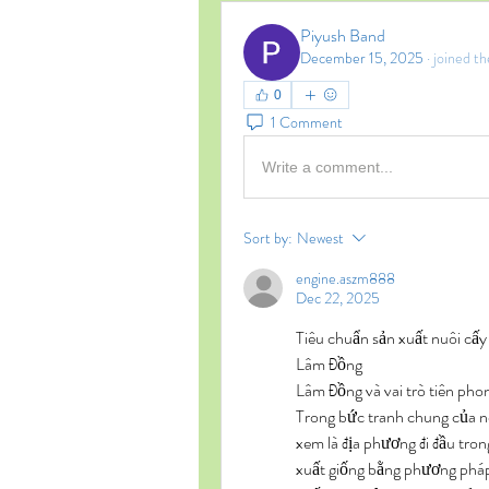
Piyush Band
December 15, 2025
·
joined th
0
1 Comment
Write a comment...
Sort by:
Newest
engine.aszm888
Dec 22, 2025
Tiêu chuẩn sản xuất nuôi cấy
Lâm Đồng
Lâm Đồng và vai trò tiên pho
Trong bức tranh chung của n
xem là địa phương đi đầu tron
xuất giống bằng phương pháp n