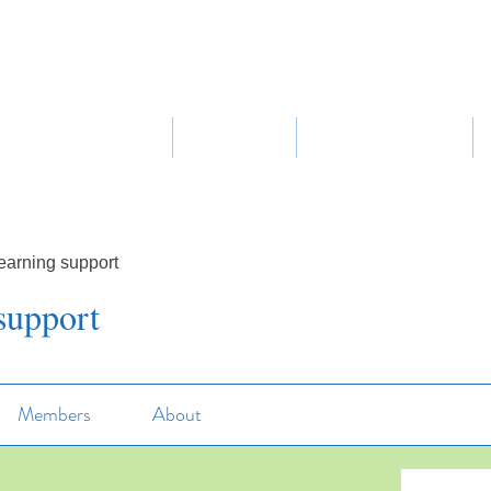
Home
About Us
Our Curriculum
earning support
support
Members
About