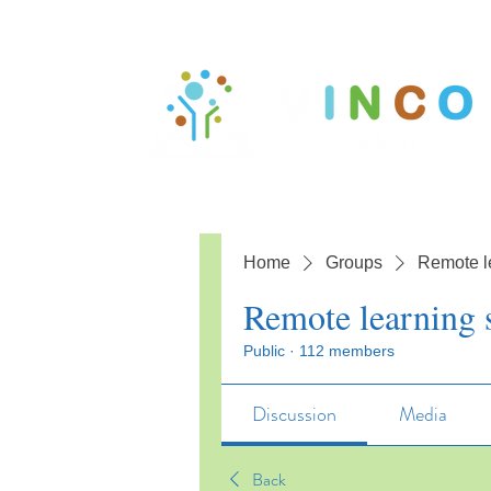
Home
Groups
Remote l
Remote learning 
Public
·
112 members
Discussion
Media
Back