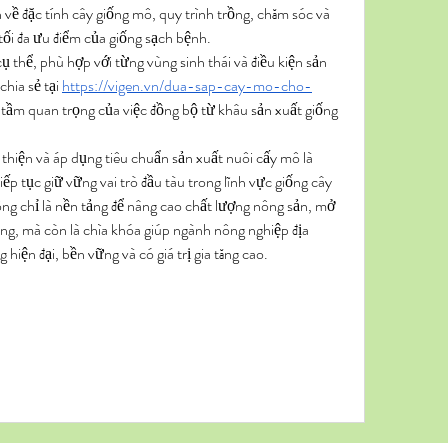
 về đặc tính cây giống mô, quy trình trồng, chăm sóc và 
tối đa ưu điểm của giống sạch bệnh.
thể, phù hợp với từng vùng sinh thái và điều kiện sản 
hia sẻ tại 
https://vigen.vn/dua-sap-cay-mo-cho-
 tầm quan trọng của việc đồng bộ từ khâu sản xuất giống 
thiện và áp dụng tiêu chuẩn sản xuất nuôi cấy mô là 
ếp tục giữ vững vai trò đầu tàu trong lĩnh vực giống cây 
ng chỉ là nền tảng để nâng cao chất lượng nông sản, mở 
ng, mà còn là chìa khóa giúp ngành nông nghiệp địa 
hiện đại, bền vững và có giá trị gia tăng cao.