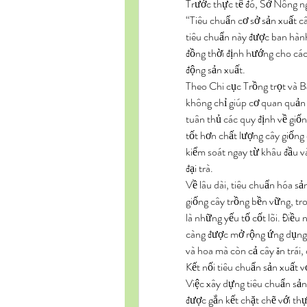
Trước thực tế đó, Sở Nông ng
“Tiêu chuẩn cơ sở sản xuất c
tiêu chuẩn này được ban hành
đồng thời định hướng cho các
động sản xuất.
Theo Chi cục Trồng trọt và B
không chỉ giúp cơ quan quản l
tuân thủ các quy định về giốn
tốt hơn chất lượng cây giống 
kiểm soát ngay từ khâu đầu và
đại trà.
Về lâu dài, tiêu chuẩn hóa sả
giống cây trồng bền vững, tro
là những yếu tố cốt lõi. Điều
càng được mở rộng ứng dụng sa
và hoa mà còn cả cây ăn trái,
Kết nối tiêu chuẩn sản xuất v
Việc xây dựng tiêu chuẩn sản 
được gắn kết chặt chẽ với thự