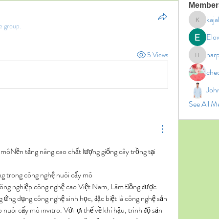
Member
kaja
e group.
kajal11
Elo
har
5 Views
harperk
che
Joh
See All M
 môNền tảng nâng cao chất lượng giống cây trồng tại 
ng trong công nghệ nuôi cấy mô
ông nghiệp công nghệ cao Việt Nam, Lâm Đồng được 
g ứng dụng công nghệ sinh học, đặc biệt là công nghệ sản 
uôi cấy mô invitro. Với lợi thế về khí hậu, trình độ sản 