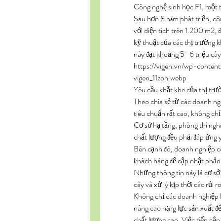
Công nghệ sinh học F1, một tr
Sau hơn 8 năm phát triển, cô
với diện tích trên 1.200 m2, đ
kỹ thuật của các thị trường 
này đạt khoảng 5–6 triệu cây
https://vigen.vn/wp-conte
vigen_11zon.webp
Yêu cầu khắt khe của thị trư
Theo chia sẻ từ các doanh ngh
tiêu chuẩn rất cao, không chỉ
Cơ sở hạ tầng, phòng thí nghiệ
chất lượng đều phải đáp ứng y
Bên cạnh đó, doanh nghiệp còn
khách hàng để cập nhật phản h
Những thông tin này là cơ sở 
cây và xử lý kịp thời các rủi 
Không chỉ các doanh nghiệp l
nâng cao năng lực sản xuất đ
chất lượng cao. Việc tiếp cận