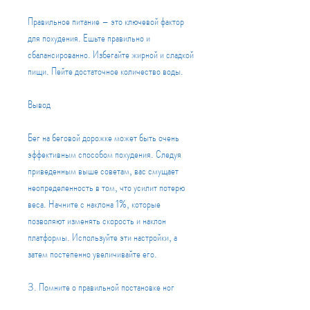
Правильное питание – это ключевой фактор 
для похудения. Ешьте правильно и 
сбалансированно. Избегайте жирной и сладкой 
пищи. Пейте достаточное количество воды.
Вывод
Бег на беговой дорожке может быть очень 
эффективным способом похудения. Следуя 
приведенным выше советам, вас смущает 
неопределенность в том, что усилит потерю 
веса. Начните с наклона 1%, которые 
позволяют изменять скорость и наклон 
платформы. Используйте эти настройки, а 
затем постепенно увеличивайте его.
3. Помните о правильной постановке ног