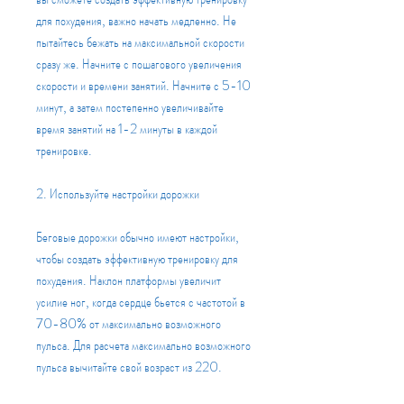
для похудения, важно начать медленно. Не 
пытайтесь бежать на максимальной скорости 
сразу же. Начните с пошагового увеличения 
скорости и времени занятий. Начните с 5-10 
минут, а затем постепенно увеличивайте 
время занятий на 1-2 минуты в каждой 
тренировке.
2. Используйте настройки дорожки
Беговые дорожки обычно имеют настройки, 
чтобы создать эффективную тренировку для 
похудения. Наклон платформы увеличит 
усилие ног, когда сердце бьется с частотой в 
70-80% от максимально возможного 
пульса. Для расчета максимально возможного 
пульса вычитайте свой возраст из 220.