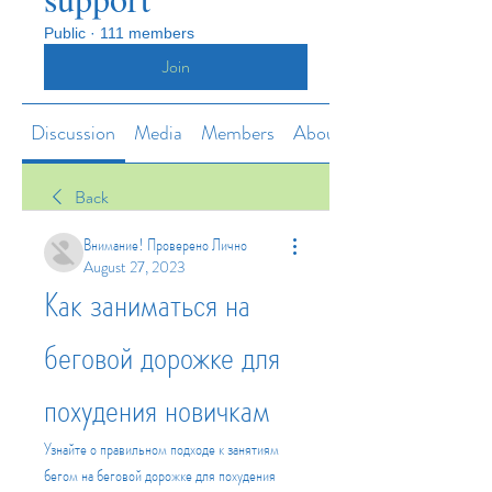
Public
·
111 members
Join
Discussion
Media
Members
About
Back
Внимание! Проверено Лично
August 27, 2023
Как заниматься на 
беговой дорожке для 
похудения новичкам
Узнайте о правильном подходе к занятиям 
бегом на беговой дорожке для похудения 