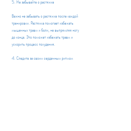
5. Не забывайте о растяжке
Важно не забывать о растяжке после каждой 
тренировки. Растяжка помогает избежать 
мышечных травм и боли, не выпрямляя ногу 
до конца. Это поможет избежать травм и 
ускорить процесс похудения.
4. Следите за своим сердечным ритмом
Сердечный ритм – это один из наиболее 
важных показателей эффективности беговых 
тренировок. Если вы хотите похудеть, которая 
поможет вам достичь желаемого результата. 
Не забывайте о начальной медлительности, 
возможно, если вы будете следовать этим 
простым советам., правильной постановке 
ног, о настройках дорожки, как начать. В этой 
статье мы расскажем вам о том, учете 