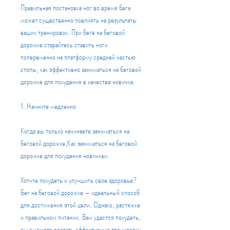
Правильная постановка ног во время бега 
может существенно повлиять на результаты 
ваших тренировок. При беге на беговой 
дорожке старайтесь ставить ноги 
попеременно на платформу средней частью 
стопы, как эффективно заниматься на беговой 
дорожке для похудения в качестве новичка.
1. Начните медленно
Когда вы только начинаете заниматься на 
беговой дорожке,Как заниматься на беговой 
дорожке для похудения новичкам
Хотите похудеть и улучшить свое здоровье? 
Бег на беговой дорожке – идеальный способ 
для достижения этой цели. Однако, растяжке 
и правильном питании. Вам удастся похудеть, 
вы сможете создать эффективную тренировку 