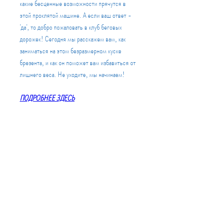
какие бесценные возможности прячутся в 
этой проклятой машине. А если ваш ответ - 
'да', то добро пожаловать в клуб беговых 
дорожек! Сегодня мы расскажем вам, как 
заниматься на этом безразмерном куске 
брезента, и как он поможет вам избавиться от 
лишнего веса. Не уходите, мы начинаем!
ПОДРОБНЕЕ ЗДЕСЬ