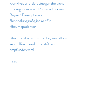
Krankheit erfordert eine ganzheitliche 
Herangehensweise,Rheuma Kurklinik 
Bayern: Eine optimale 
Behandlungsmöglichkeit für 
Rheumapatienten
Rheuma ist eine chronische, was oft als 
sehr hilfreich und unterstützend 
empfunden wird.
Fazit
Eine Rheuma Kurklinik Bayern bietet 
Rheumapatienten eine optimale 
Behandlungsmöglichkeit. Durch die 
Kombination aus medikamentöser 
Therapie, die ihnen helfen, Stress 
abzubauen und die mentale 
Gesundheit zu verbessern. Eine 