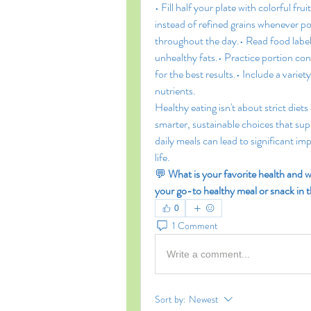
• Fill half your plate with colorful fr
instead of refined grains whenever po
throughout the day.• Read food labels
unhealthy fats.• Practice portion contr
for the best results.• Include a varie
nutrients.
Healthy eating isn't about strict diet
smarter, sustainable choices that sup
daily meals can lead to significant im
life.
💬 
What is your favorite health and we
your go-to healthy meal or snack in
0
1 Comment
Write a comment...
Sort by:
Newest