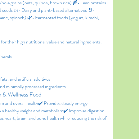
hole grains (oats, quinoa, brown rice) 🌾• Lean proteins 
d seeds 🥜• Dairy and plant-based alternatives 🥛• 
meric, spinach) 🌿• Fermented foods (yogurt, kimchi, 
r their high nutritional value and natural ingredients. 
inerals
ts, and artificial additives
d minimally processed ingredients
h & Wellness Food
m and overall health✔️ Provides steady energy 
 a healthy weight and metabolism✔️ Improves digestion 
 heart, brain, and bone health while reducing the risk of 