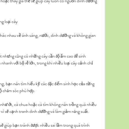
 hoặc thay giá thể sẽ giúp cây luôn có nguồn dinh dưỡng 
ng loại cây
khác nhau về ánh sáng, nước, dinh dưỡng và không gian 
t nhưng cũng có những cây cần độ ẩm cao để sinh 
nhanh với bộ rễ lớn, trong khi nhiều loại cây cảnh chỉ 
ng, bạn nên tìm hiểu kỹ các đặc điểm sinh học của từng 
 độ chăm sóc phù hợp.
 như ớt, cà chua hoặc cà tím không nên trồng quá nhiều 
vì sẽ cạnh tranh dinh dưỡng và làm giảm năng suất.
sẽ giúp bạn tránh được nhiều sai lầm trong quá trình 