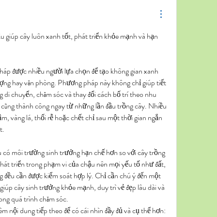
u giúp cây luôn xanh tốt, phát triển khỏe mạnh và hạn 
pháp được nhiều người lựa chọn để tạo không gian xanh 
ợng hay văn phòng. Phương pháp này không chỉ giúp tiết 
 di chuyển, chăm sóc và thay đổi cách bố trí theo nhu 
i cũng thành công ngay từ những lần đầu trồng cây. Nhiều 
m, vàng lá, thối rễ hoặc chết chỉ sau một thời gian ngắn 
t.
 có môi trường sinh trưởng hạn chế hơn so với cây trồng 
phát triển trong phạm vi của chậu nên mọi yếu tố như đất, 
 đều cần được kiểm soát hợp lý. Chỉ cần chú ý đến một 
giúp cây sinh trưởng khỏe mạnh, duy trì vẻ đẹp lâu dài và 
rong quá trình chăm sóc.
Bạn đọc có thể tham khảo thêm nội dung tiếp theo để có cái nhìn đầy đủ và cụ thể hơn: 