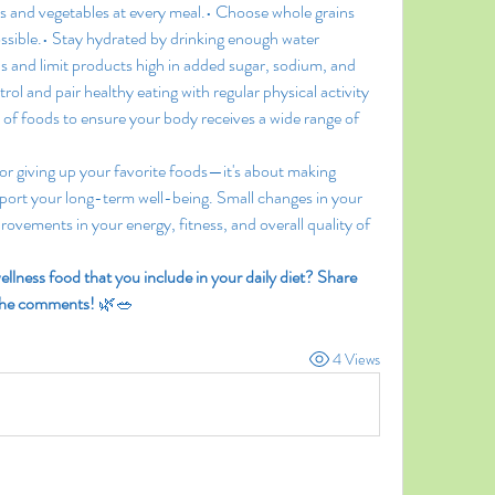
uits and vegetables at every meal.• Choose whole grains 
ssible.• Stay hydrated by drinking enough water 
 and limit products high in added sugar, sodium, and 
ol and pair healthy eating with regular physical activity 
ty of foods to ensure your body receives a wide range of 
s or giving up your favorite foods—it's about making 
port your long-term well-being. Small changes in your 
provements in your energy, fitness, and overall quality of 
llness food that you include in your daily diet? Share 
 the comments!
 🌿🥗
4 Views