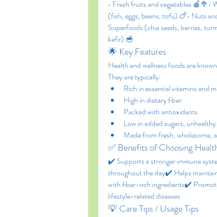
• Fresh fruits and vegetables 🍎🥦• W
(fish, eggs, beans, tofu) 🍗• Nuts an
Superfoods (chia seeds, berries, tur
kefir) 🥣
🌟 Key Features
Health and wellness foods are known fo
They are typically:
Rich in essential vitamins and m
High in dietary fiber
Packed with antioxidants
Low in added sugars, unhealthy fa
Made from fresh, wholesome, an
✅ Benefits of Choosing Healt
✔️ Supports a stronger immune syste
throughout the day✔️ Helps maintain
with fiber-rich ingredients✔️ Promotes
lifestyle-related diseases
💡 Care Tips / Usage Tips