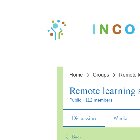
Home
Groups
Remote l
Remote learning 
Public
·
112 members
Discussion
Media
Back