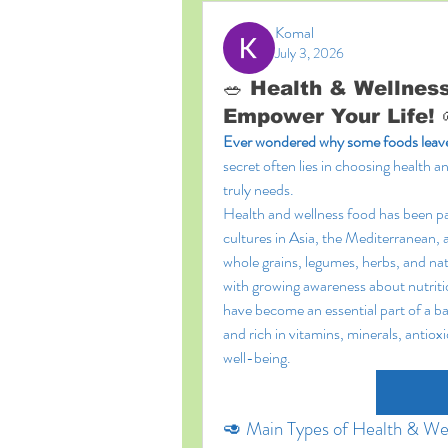
Komal
July 3, 2026
🥗 Health & Wellnes
Empower Your Life! 
Ever wondered why some foods leave 
secret often lies in choosing health an
truly needs.
Health and wellness food has been par
cultures in Asia, the Mediterranean, a
whole grains, legumes, herbs, and nat
with growing awareness about nutriti
have become an essential part of a ba
and rich in vitamins, minerals, antioxi
well-being.
🥑 Main Types of Health & We