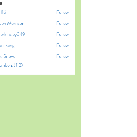
s
l116
Follow
6
wen Morrison
Follow
perkinsley349
Follow
insley349
oni kang
Follow
n. Snow.
Follow
embers (112)