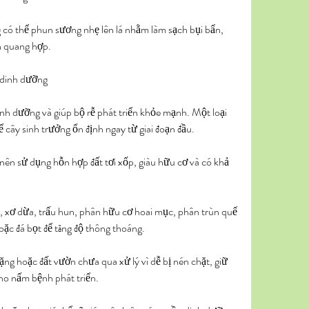
g có thể phun sương nhẹ lên lá nhằm làm sạch bụi bẩn, 
nh quang hợp.
 dinh dưỡng
nh dưỡng và giúp bộ rễ phát triển khỏe mạnh. Một loại 
ể cây sinh trưởng ổn định ngay từ giai đoạn đầu.
 nên sử dụng hỗn hợp đất tơi xốp, giàu hữu cơ và có khả 
, xơ dừa, trấu hun, phân hữu cơ hoai mục, phân trùn quế 
oặc đá bọt để tăng độ thông thoáng.
ng hoặc đất vườn chưa qua xử lý vì dễ bị nén chặt, giữ 
cho nấm bệnh phát triển.