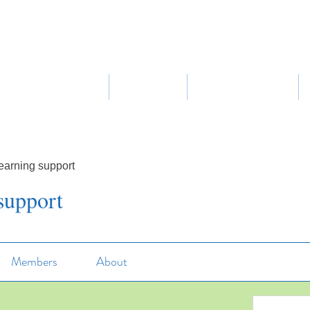
Home
About Us
Our Curriculum
earning support
support
Members
About