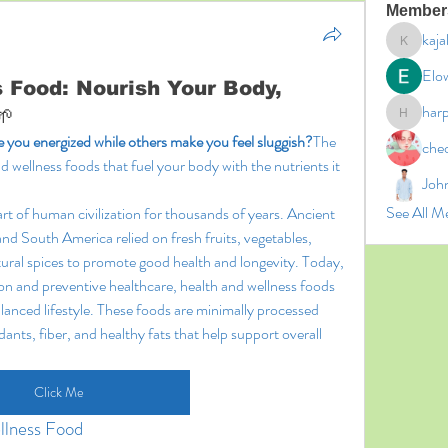
Member
kaja
kajal11
Elo
s Food: Nourish Your Body,
har
🌱
harperk
you energized while others make you feel sluggish?
The 
che
d wellness foods that fuel your body with the nutrients it 
Joh
See All M
t of human civilization for thousands of years. Ancient 
nd South America relied on fresh fruits, vegetables, 
ural spices to promote good health and longevity. Today, 
on and preventive healthcare, health and wellness foods 
lanced lifestyle. These foods are minimally processed 
dants, fiber, and healthy fats that help support overall 
Click Me
llness Food